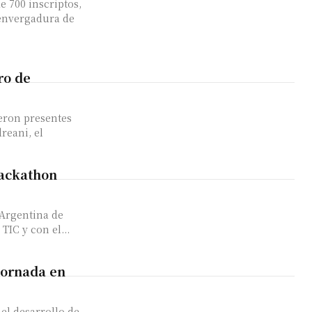
 700 inscriptos,
 envergadura de
ro de
ieron presentes
reani, el
Hackathon
 Argentina de
IC y con el...
jornada en
el desarrollo de