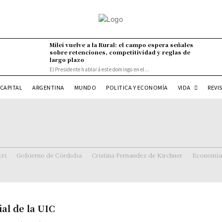
Milei vuelve a la Rural: el campo espera señales
sobre retenciones, competitividad y reglas de
largo plazo
El Presidente hablará este domingo en el...
VIDA
CAPITAL
ARGENTINA
MUNDO
POLITICA Y ECONOMÍA
REVI
ri
Gobierno de Córdoba
Cristina Fernandez de Kirchner
Economía
al de la UIC