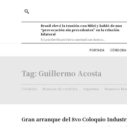
Brasil elevó la tensión con Milei y habló de una
“provocación sin precedentes” en la relación
bilateral
El canciller Mauro Vieira cuestionó con dureza...
PORTADA
CÓRDOBA 
Tag:
Guillermo Acosta
Córdoba
Noticias de cordoba
Argentina
Mauricio Mac
Gran arranque del 8vo Coloquio Industri