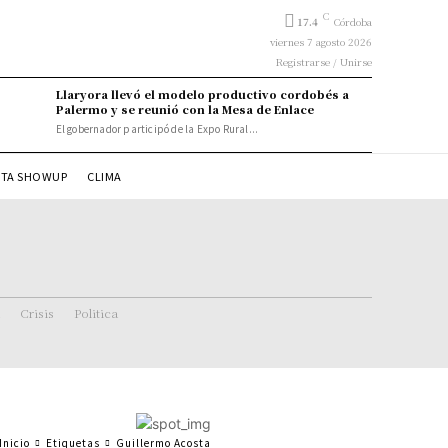
C
17.4
Córdoba
viernes 7 agosto 2026
Registrarse / Unirse
Llaryora llevó el modelo productivo cordobés a
Palermo y se reunió con la Mesa de Enlace
El gobernador participó de la Expo Rural...
STA SHOWUP
CLIMA
Crisis
Politica
Inicio
Etiquetas
Guillermo Acosta