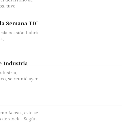
os, tuvo
e la Semana TIC
 esta ocasión habrá
,...
e Industria
ndustria,
co, se reunió ayer
rmo Acosta, esto se
s de stock. Según