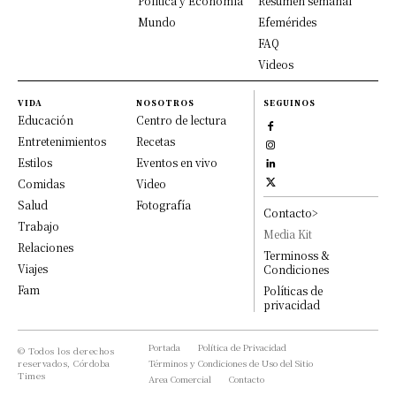
Política y Economía
Resumen semanal
Mundo
Efemérides
FAQ
Videos
VIDA
NOSOTROS
SEGUINOS
Educación
Centro de lectura
Entretenimientos
Recetas
Estilos
Eventos en vivo
Comidas
Video
Salud
Fotografía
Contacto>
Trabajo
Media Kit
Relaciones
Terminoss &
Viajes
Condiciones
Fam
Políticas de
privacidad
Portada
Política de Privacidad
© Todos los derechos
reservados, Córdoba
Términos y Condiciones de Uso del Sitio
Times
Area Comercial
Contacto