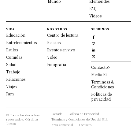
Mundo
Efemérides
FAQ
Videos
VIDA
NOSOTROS
SEGUINOS
Educación
Centro de lectura
Entretenimientos
Recetas
Estilos
Eventos en vivo
Comidas
Video
Salud
Fotografía
Contacto>
Trabajo
Media Kit
Relaciones
Terminoss &
Viajes
Condiciones
Fam
Políticas de
privacidad
Portada
Política de Privacidad
© Todos los derechos
reservados, Córdoba
Términos y Condiciones de Uso del Sitio
Times
Area Comercial
Contacto