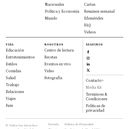
Nacionales
Cartas
Política y Economía
Resumen semanal
Mundo
Efemérides
FAQ
Videos
VIDA
NOSOTROS
SEGUINOS
Educación
Centro de lectura
Entretenimientos
Recetas
Estilos
Eventos en vivo
Comidas
Video
Salud
Fotografía
Contacto>
Trabajo
Media Kit
Relaciones
Terminoss &
Viajes
Condiciones
Fam
Políticas de
privacidad
Portada
Política de Privacidad
© Todos los derechos