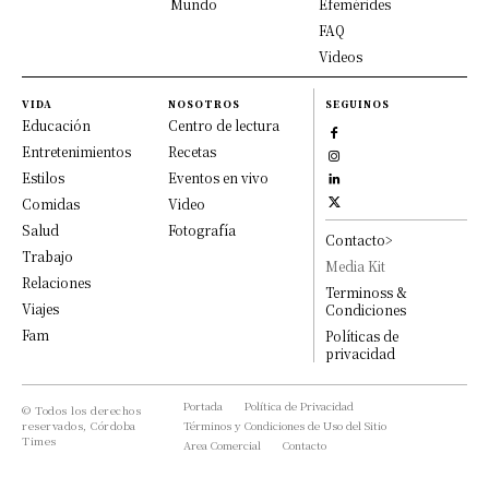
Mundo
Efemérides
FAQ
Videos
VIDA
NOSOTROS
SEGUINOS
Educación
Centro de lectura
Entretenimientos
Recetas
Estilos
Eventos en vivo
Comidas
Video
Salud
Fotografía
Contacto>
Trabajo
Media Kit
Relaciones
Terminoss &
Viajes
Condiciones
Fam
Políticas de
privacidad
Portada
Política de Privacidad
© Todos los derechos
reservados, Córdoba
Términos y Condiciones de Uso del Sitio
Times
Area Comercial
Contacto