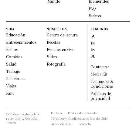
Mundo
Efemérides
FAQ
Videos
VIDA
NOSOTROS
SEGUINOS
Educación
Centro de lectura
Entretenimientos
Recetas
Estilos
Eventos en vivo
Comidas
Video
Salud
Fotografía
Contacto>
Trabajo
Media Kit
Relaciones
Terminoss &
Viajes
Condiciones
Fam
Políticas de
privacidad
Portada
Política de Privacidad
© Todos los derechos
reservados, Córdoba
Términos y Condiciones de Uso del Sitio
Times
Area Comercial
Contacto