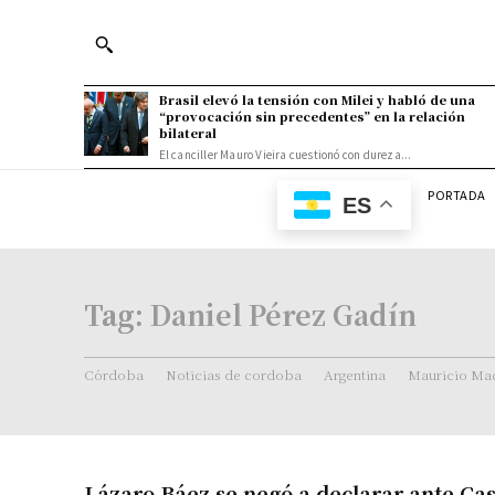
Brasil elevó la tensión con Milei y habló de una
“provocación sin precedentes” en la relación
bilateral
El canciller Mauro Vieira cuestionó con dureza...
PORTADA
ES
Tag:
Daniel Pérez Gadín
Córdoba
Noticias de cordoba
Argentina
Mauricio Mac
Lázaro Báez se negó a declarar ante Cas