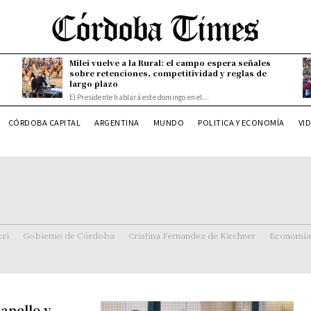
Milei vuelve a la Rural: el campo espera señales
sobre retenciones, competitividad y reglas de
largo plazo
El Presidente hablará este domingo en el...
CÓRDOBA CAPITAL
ARGENTINA
MUNDO
POLITICA Y ECONOMÍA
VI
ri
Gobierno de Córdoba
Cristina Fernandez de Kirchner
Economía
anello y