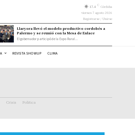
C
17.4
Córdoba
viernes 7 agosto 2026
Registrarse / Unirse
Llaryora llevó el modelo productivo cordobés a
Palermo y se reunió con la Mesa de Enlace
El gobernador participó de la Expo Rural...
DA
REVISTA SHOWUP
CLIMA
Crisis
Politica