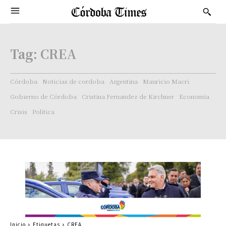
Tag:
CREA
Córdoba
Noticias de cordoba
Argentina
Mauricio Macri
Gobierno de Córdoba
Cristina Fernandez de Kirchner
Economía
Crisis
Politica
Inicio
Etiquetas
CREA