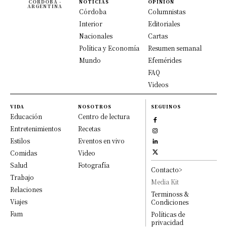
CÓRDOBA -
NOTICIAS
OPINION
ARGENTINA
Córdoba
Columnistas
Interior
Editoriales
Nacionales
Cartas
Política y Economía
Resumen semanal
Mundo
Efemérides
FAQ
Videos
VIDA
NOSOTROS
SEGUINOS
Educación
Centro de lectura
Entretenimientos
Recetas
Estilos
Eventos en vivo
Comidas
Video
Salud
Fotografía
Contacto>
Trabajo
Media Kit
Relaciones
Terminoss &
Viajes
Condiciones
Fam
Políticas de
privacidad