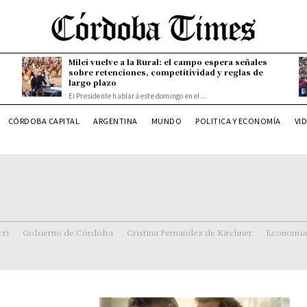
Milei vuelve a la Rural: el campo espera señales
sobre retenciones, competitividad y reglas de
largo plazo
El Presidente hablará este domingo en el...
CÓRDOBA CAPITAL
ARGENTINA
MUNDO
POLITICA Y ECONOMÍA
VI
ri
Gobierno de Córdoba
Cristina Fernandez de Kirchner
Economía