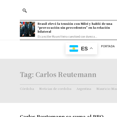
Brasil elevó la tensión con Milei y habló de una
“provocación sin precedentes” en la relación
bilateral
El canciller Mauro Vieira cuestionó con dureza...
PORTADA
ES
Tag:
Carlos Reutemann
Córdoba
Noticias de cordoba
Argentina
Mauricio Mac
Carlos Reutemann se suma al PRO