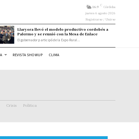
C
16.9
Córdoba
jueves 6 agosto 2026
Registrarse / Unirse
Llaryora llevó el modelo productivo cordobés a
Palermo y se reunió con la Mesa de Enlace
El gobernador participó de la Expo Rural...
DA
REVISTA SHOWUP
CLIMA
Crisis
Politica