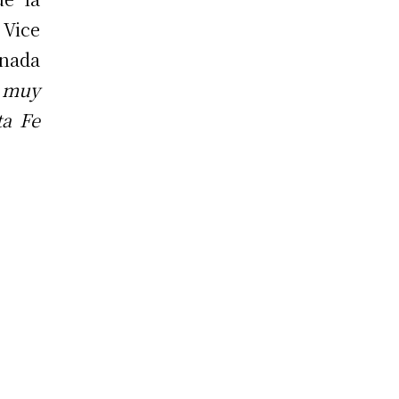
Vice
 nada
 muy
ta Fe