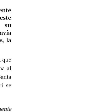
ente
este
 su
avía
, la
a que
ma al
Santa
ri se
mente