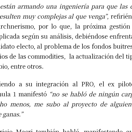
están armando una ingeniería para que las 
resulten muy complejas al que venga”
, refirié
irchnerismo, por lo que, la próxima gestión
licada según su análisis, debiéndose enfrenta
idato electo, al problema de los fondos buitres
ios de las commodities, la actualización del ti
io, entre otros.
iendo a su integración al PRO, el ex pilo
ula 1 manifestó
“no se habló de ningún car
ho menos, me subo al proyecto de alguien
e ganas.”
icio Macri también habló, manifestando q