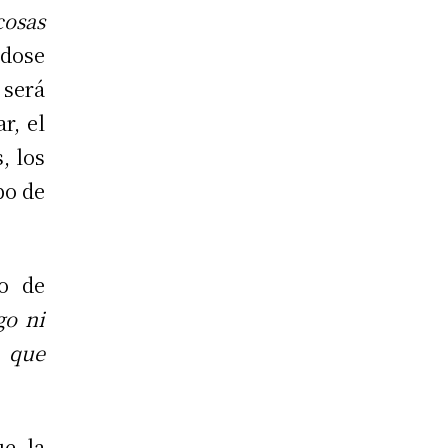
cosas
ndose
 será
r, el
, los
po de
to de
go ni
 que
ue la