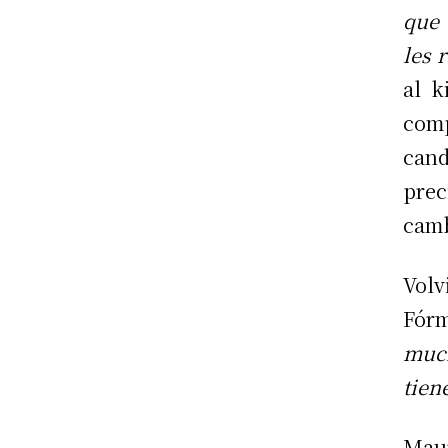
que 
les 
al k
comp
cand
prec
camb
Volv
Fórm
muc
tien
Maur