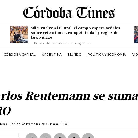
Milei vuelve a la Rural: el campo espera señales
sobre retenciones, competitividad y reglas de
largo plazo
El Presidente hablará este domingo en el...
CÓRDOBA CAPITAL
ARGENTINA
MUNDO
POLITICA Y ECONOMÍA
VI
rlos Reutemann se suma
RO
les
Carlos Reutemann se suma al PRO