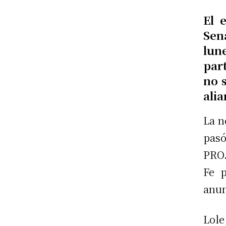
El 
Sen
lu
par
no 
ali
La n
pasó
PRO.
Fe p
anun
Lole