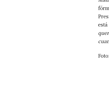
fór
Pres
está
quer
cuan
Foto