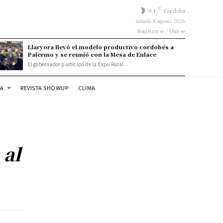
C
9.1
Córdoba
sábado 8 agosto 2026
Registrarse / Unirse
Llaryora llevó el modelo productivo cordobés a
Palermo y se reunió con la Mesa de Enlace
El gobernador participó de la Expo Rural...
DA
REVISTA SHOWUP
CLIMA
 al