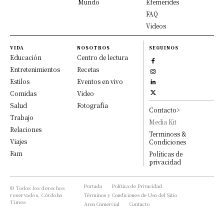
Mundo
Efemérides
FAQ
Videos
VIDA
NOSOTROS
SEGUINOS
Educación
Centro de lectura
Entretenimientos
Recetas
Estilos
Eventos en vivo
Comidas
Video
Salud
Fotografía
Contacto>
Trabajo
Media Kit
Relaciones
Terminoss &
Viajes
Condiciones
Fam
Políticas de
privacidad
Portada
Política de Privacidad
© Todos los derechos
reservados, Córdoba
Términos y Condiciones de Uso del Sitio
Times
Area Comercial
Contacto