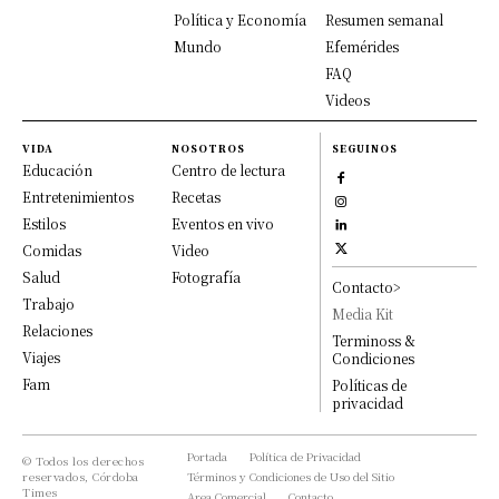
Política y Economía
Resumen semanal
Mundo
Efemérides
FAQ
Videos
VIDA
NOSOTROS
SEGUINOS
Educación
Centro de lectura
Entretenimientos
Recetas
Estilos
Eventos en vivo
Comidas
Video
Salud
Fotografía
Contacto>
Trabajo
Media Kit
Relaciones
Terminoss &
Viajes
Condiciones
Fam
Políticas de
privacidad
Portada
Política de Privacidad
© Todos los derechos
reservados, Córdoba
Términos y Condiciones de Uso del Sitio
Times
Area Comercial
Contacto