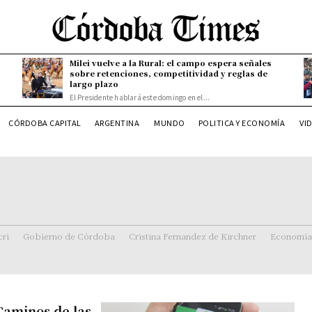
Milei vuelve a la Rural: el campo espera señales
sobre retenciones, competitividad y reglas de
largo plazo
El Presidente hablará este domingo en el...
CÓRDOBA CAPITAL
ARGENTINA
MUNDO
POLITICA Y ECONOMÍA
VI
ri
Gobierno de Córdoba
Cristina Fernandez de Kirchner
Economía
Caminos de las