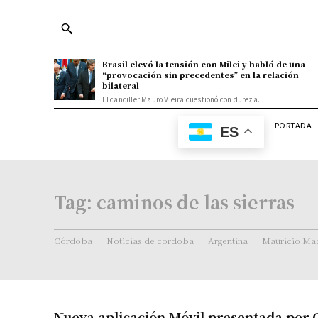
Brasil elevó la tensión con Milei y habló de una
“provocación sin precedentes” en la relación
bilateral
El canciller Mauro Vieira cuestionó con dureza...
PORTADA
ES
Tag:
caminos de las sierras
Córdoba
Noticias de cordoba
Argentina
Mauricio Mac
Nueva aplicación Móvil presentada por 