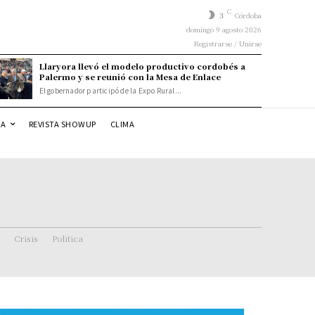
C
3
Córdoba
domingo 9 agosto 2026
Registrarse / Unirse
Llaryora llevó el modelo productivo cordobés a
Palermo y se reunió con la Mesa de Enlace
El gobernador participó de la Expo Rural...
DA
REVISTA SHOWUP
CLIMA
Crisis
Politica