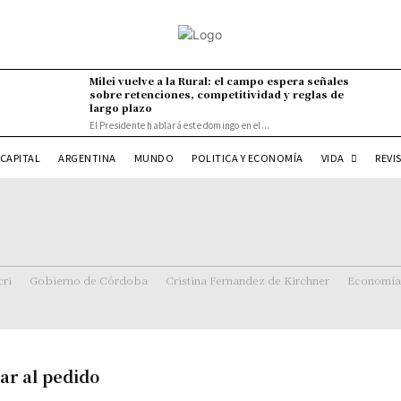
Milei vuelve a la Rural: el campo espera señales
sobre retenciones, competitividad y reglas de
largo plazo
El Presidente hablará este domingo en el...
VIDA
CAPITAL
ARGENTINA
MUNDO
POLITICA Y ECONOMÍA
REVI
ri
Gobierno de Córdoba
Cristina Fernandez de Kirchner
Economía
ar al pedido