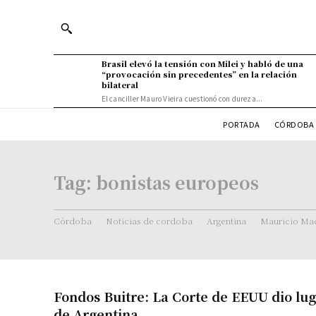
Brasil elevó la tensión con Milei y habló de una
“provocación sin precedentes” en la relación
bilateral
El canciller Mauro Vieira cuestionó con dureza...
PORTADA
CÓRDOBA 
Tag:
bonistas europeos
Córdoba
Noticias de cordoba
Argentina
Mauricio Mac
Fondos Buitre: La Corte de EEUU dio lug
de Argentina