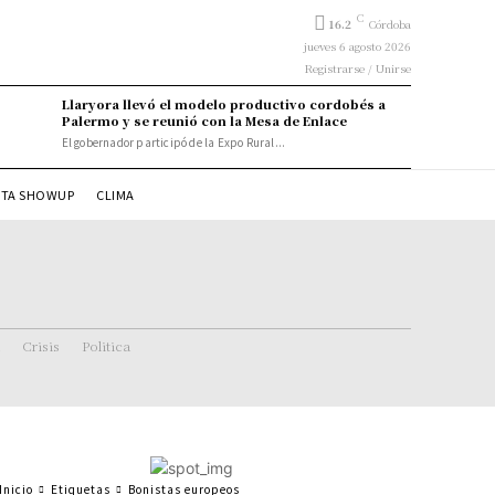
C
16.2
Córdoba
jueves 6 agosto 2026
Registrarse / Unirse
Llaryora llevó el modelo productivo cordobés a
Palermo y se reunió con la Mesa de Enlace
El gobernador participó de la Expo Rural...
STA SHOWUP
CLIMA
Crisis
Politica
Inicio
Etiquetas
Bonistas europeos