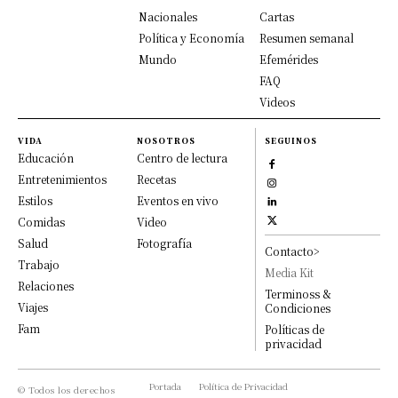
Nacionales
Cartas
Política y Economía
Resumen semanal
Mundo
Efemérides
FAQ
Videos
VIDA
NOSOTROS
SEGUINOS
Educación
Centro de lectura
Entretenimientos
Recetas
Estilos
Eventos en vivo
Comidas
Video
Salud
Fotografía
Contacto>
Trabajo
Media Kit
Relaciones
Terminoss &
Viajes
Condiciones
Fam
Políticas de
privacidad
Portada
Política de Privacidad
© Todos los derechos