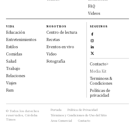
FAQ
Videos
VIDA
NOSOTROS
SEGUINOS
Educación
Centro de lectura
Entretenimientos
Recetas
Estilos
Eventos en vivo
Comidas
Video
Salud
Fotografía
Contacto>
Trabajo
Media Kit
Relaciones
Terminoss &
Viajes
Condiciones
Fam
Políticas de
privacidad
Portada
Política de Privacidad
© Todos los derechos
reservados, Córdoba
Términos y Condiciones de Uso del Sitio
Times
Area Comercial
Contacto