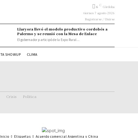
C
6
Córdoba
viernes 7 agosto 2026
Registrarse / Unirse
Llaryora llevó el modelo productivo cordobés a
Palermo y se reunió con la Mesa de Enlace
El gobernador participó de la Expo Rural...
STA SHOWUP
CLIMA
Crisis
Politica
Inicio
Etiquetas
Acuerdo comercial Argentina y China