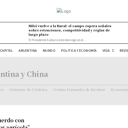
Milei vuelve a la Rural: el campo espera señales
sobre retenciones, competitividad y reglas de
largo plazo
El Presidente hablará este domingo en el...
VIDA
CAPITAL
ARGENTINA
MUNDO
POLITICA Y ECONOMÍA
REVI
ntina y China
ri
Gobierno de Córdoba
Cristina Fernandez de Kirchner
Economía
cuerdo con
or agrícola”