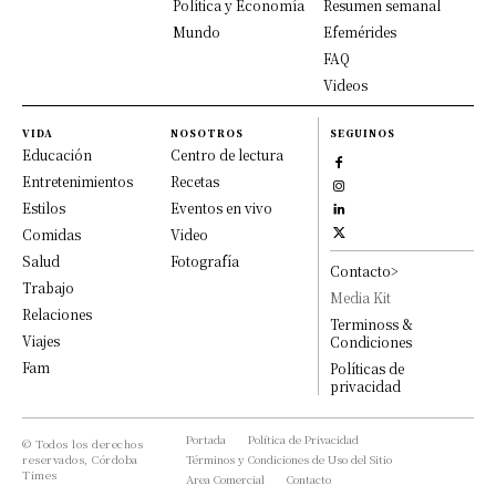
Política y Economía
Resumen semanal
Mundo
Efemérides
FAQ
Videos
VIDA
NOSOTROS
SEGUINOS
Educación
Centro de lectura
Entretenimientos
Recetas
Estilos
Eventos en vivo
Comidas
Video
Salud
Fotografía
Contacto>
Trabajo
Media Kit
Relaciones
Terminoss &
Viajes
Condiciones
Fam
Políticas de
privacidad
Portada
Política de Privacidad
© Todos los derechos
reservados, Córdoba
Términos y Condiciones de Uso del Sitio
Times
Area Comercial
Contacto