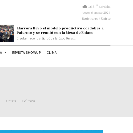
C
16.3
Córdoba
jueves 6 agosto 2026
Registrarse / Unirse
Llaryora llevó el modelo productivo cordobés a
Palermo y se reunió con la Mesa de Enlace
El gobernador participó de la Expo Rural...
DA
REVISTA SHOWUP
CLIMA
Crisis
Politica