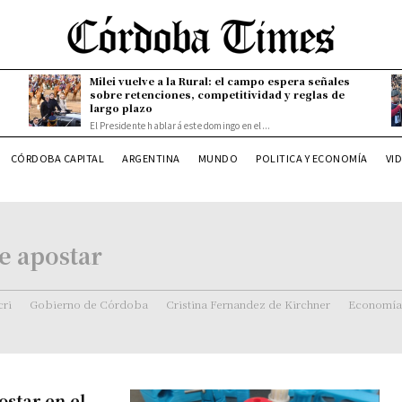
Milei vuelve a la Rural: el campo espera señales
sobre retenciones, competitividad y reglas de
largo plazo
El Presidente hablará este domingo en el...
CÓRDOBA CAPITAL
ARGENTINA
MUNDO
POLITICA Y ECONOMÍA
VI
e apostar
ri
Gobierno de Córdoba
Cristina Fernandez de Kirchner
Economía
ostar en el