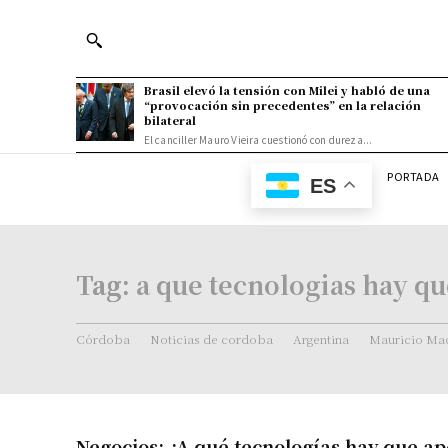
Brasil elevó la tensión con Milei y habló de una
“provocación sin precedentes” en la relación
bilateral
El canciller Mauro Vieira cuestionó con dureza...
PORTADA
ES
Tag:
a que tecnologias hay qu
Córdoba
Noticias de cordoba
Argentina
Mauricio Mac
Negocios: ¿A qué tecnologías hay que ap