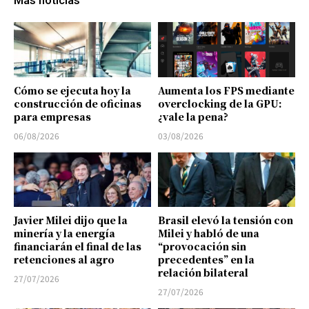
Más noticias
Cómo se ejecuta hoy la
Aumenta los FPS mediante
construcción de oficinas
overclocking de la GPU:
para empresas
¿vale la pena?
06/08/2026
03/08/2026
Javier Milei dijo que la
Brasil elevó la tensión con
minería y la energía
Milei y habló de una
financiarán el final de las
“provocación sin
retenciones al agro
precedentes” en la
relación bilateral
27/07/2026
27/07/2026