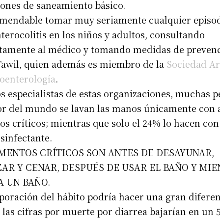
iones de saneamiento básico.
omendable tomar muy seriamente cualquier episod
terocolitis en los niños y adultos, consultando
tamente al médico y tomando medidas de prevenc
Tawil, quien además es miembro de la
Sociedad Ar
oenterología
.
s especialistas de estas organizaciones, muchas 
or del mundo se lavan las manos únicamente con 
 críticos; mientras que solo el 24% lo hacen con
sinfectante.
MENTOS CRÍTICOS SON ANTES DE DESAYUNAR,
AR Y CENAR, DESPUÉS DE USAR EL BAÑO Y MI
A UN BAÑO.
poración del hábito podría hacer una gran diferen
 las cifras por muerte por diarrea bajarían en un