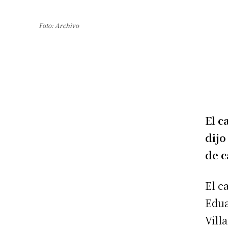
Foto: Archivo
El 
dijo
de c
El c
Edua
Vill