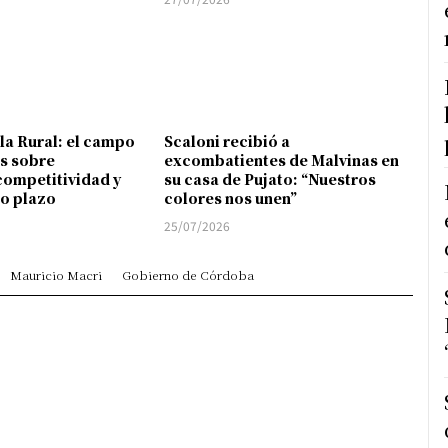
 la Rural: el campo
Scaloni recibió a
s sobre
excombatientes de Malvinas en
competitividad y
su casa de Pujato: “Nuestros
go plazo
colores nos unen”
25/07/2026
Mauricio Macri
Gobierno de Córdoba