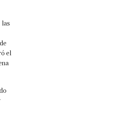
 las
 de
ró el
dena
ido
y