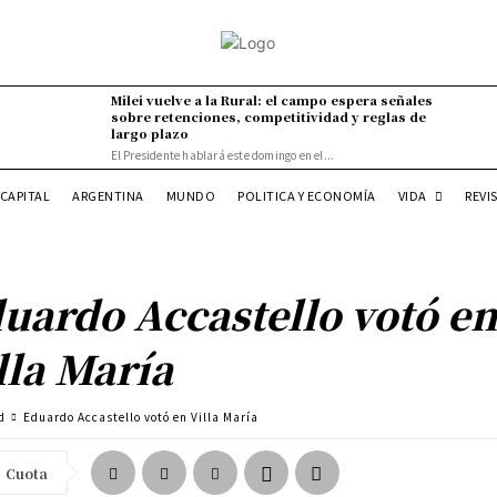
Milei vuelve a la Rural: el campo espera señales
sobre retenciones, competitividad y reglas de
largo plazo
El Presidente hablará este domingo en el...
VIDA
CAPITAL
ARGENTINA
MUNDO
POLITICA Y ECONOMÍA
REVI
uardo Accastello votó e
lla María
d
Eduardo Accastello votó en Villa María
Cuota