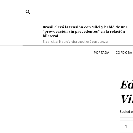
Brasil elevó la tensión con Milei y habló de una
“provocación sin precedentes” en la relación
bilateral
El canciller Mauro Vieira cuestionó con dureza...
PORTADA
CÓRDOBA 
Ed
Vi
Socieda