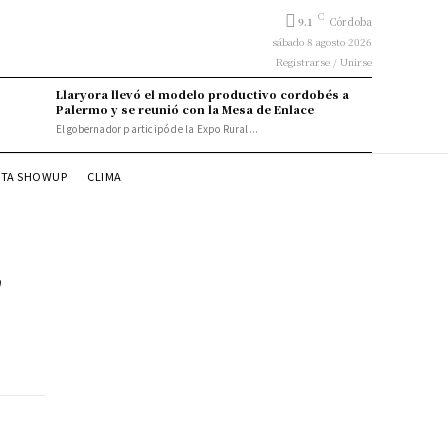
C
9.1
Córdoba
sábado 8 agosto 2026
Registrarse / Unirse
Llaryora llevó el modelo productivo cordobés a
Palermo y se reunió con la Mesa de Enlace
El gobernador participó de la Expo Rural...
STA SHOWUP
CLIMA
n