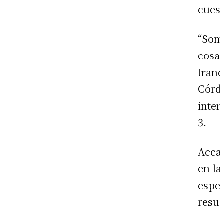
cues
“Som
cosa
tran
Córd
inte
3.
Acca
en l
espe
resu