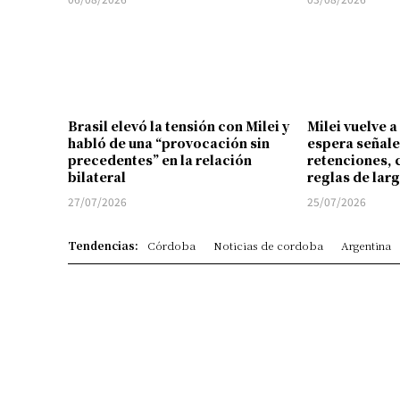
Brasil elevó la tensión con Milei y
Milei vuelve a
habló de una “provocación sin
espera señale
precedentes” en la relación
retenciones, 
bilateral
reglas de lar
27/07/2026
25/07/2026
Tendencias:
Córdoba
Noticias de cordoba
Argentina