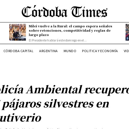
Milei vuelve a la Rural: el campo espera señales
sobre retenciones, competitividad y reglas de
largo plazo
El Presidente hablará este domingo en el...
CÓRDOBA CAPITAL
ARGENTINA
MUNDO
POLITICA Y ECONOMÍA
VI
licía Ambiental recuper
 pájaros silvestres en
utiverio