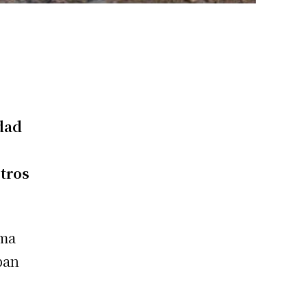
udad
etros
ima
ban