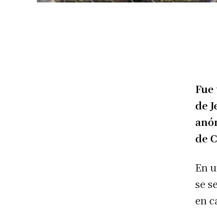
Fue 
de J
anón
de C
En u
se s
en c