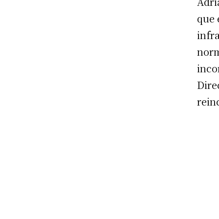
Adri
que 
infr
norm
inco
Dire
rein