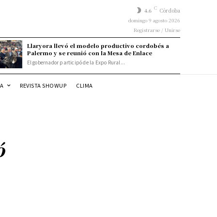
C
4.6
Córdoba
domingo 9 agosto 2026
Registrarse / Unirse
Llaryora llevó el modelo productivo cordobés a
Palermo y se reunió con la Mesa de Enlace
El gobernador participó de la Expo Rural...
DA
REVISTA SHOWUP
CLIMA
ó