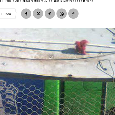
d
Policía Ambiental recuperó 37 pájaros silvestres en cautiverio
Cuota