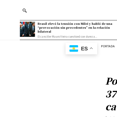
Brasil elevó la tensión con Milei y habló de una
“provocación sin precedentes” en la relación
bilateral
El canciller Mauro Vieira cuestionó con dureza...
PORTADA
ES
Po
37
ca