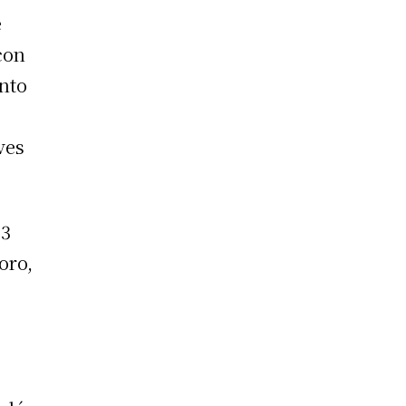
e
con
ento
ves
 3
oro,