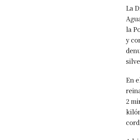
La D
Agua
la P
y co
denu
silv
En e
rein
2 mi
kiló
cord