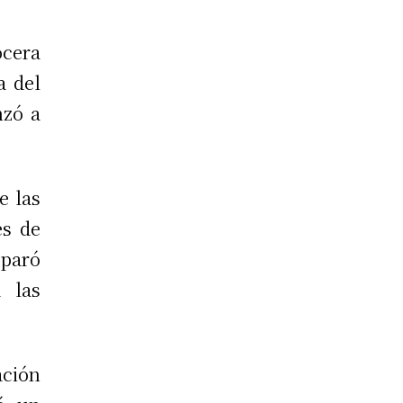
ocera
a del
nzó a
e las
es de
eparó
 las
ación