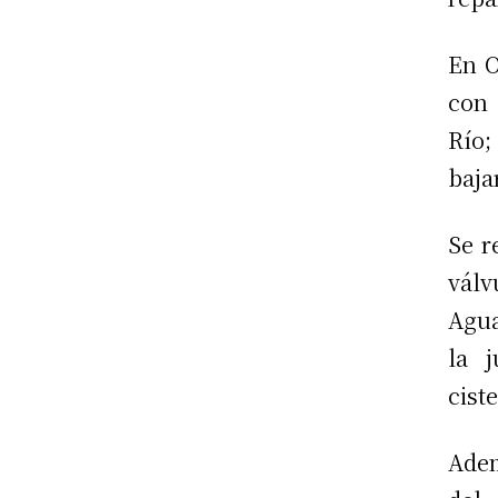
En O
con 
Río;
baja
Se r
válv
Agua
la 
cist
Adem