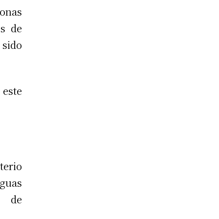
zonas
es de
 sido
 este
terio
Aguas
o de