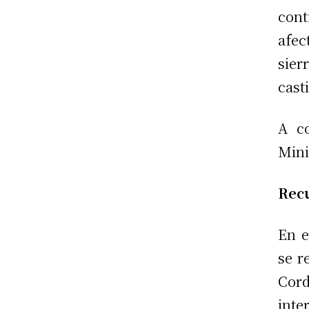
cont
afec
sier
cast
A co
Mini
Rec
En e
se r
Cor
inte