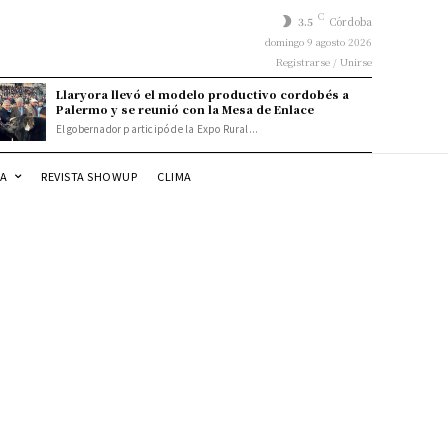
C
3.5
Córdoba
domingo 9 agosto 2026
Registrarse / Unirse
Llaryora llevó el modelo productivo cordobés a
Palermo y se reunió con la Mesa de Enlace
El gobernador participó de la Expo Rural...
DA
REVISTA SHOWUP
CLIMA