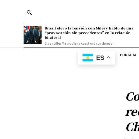
Brasil elevó la tensión con Milei y habló de una
“provocación sin precedentes” en la relación
bilateral
El canciller Mauro Vieira cuestionó con dureza...
PORTADA
ES
Co
re
Ch