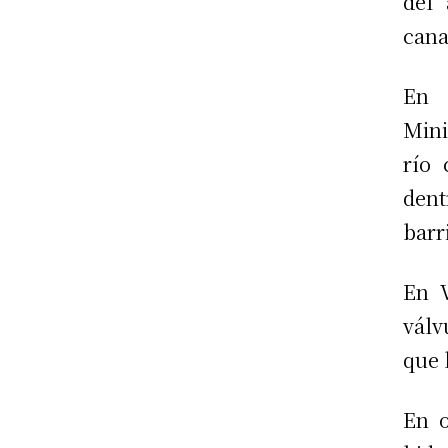
del
cana
En 
Mini
río 
dent
barr
En V
válv
que 
En o