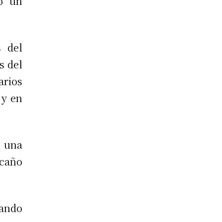
ó un
 del
s del
arios
 y en
e una
 caño
gando