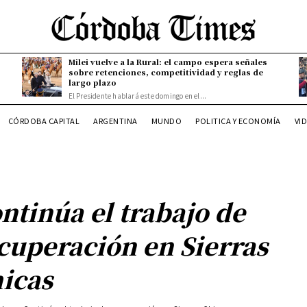
Milei vuelve a la Rural: el campo espera señales
sobre retenciones, competitividad y reglas de
largo plazo
El Presidente hablará este domingo en el...
CÓRDOBA CAPITAL
ARGENTINA
MUNDO
POLITICA Y ECONOMÍA
VI
ntinúa el trabajo de
cuperación en Sierras
icas