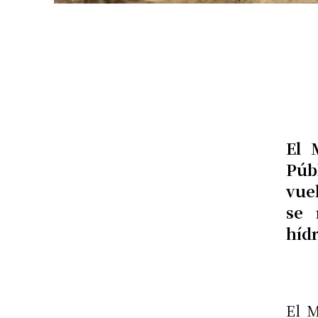
El 
Púb
vue
se 
hídr
El M