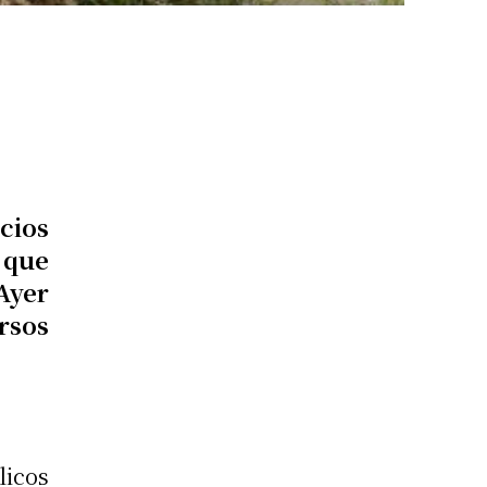
cios
 que
Ayer
rsos
licos