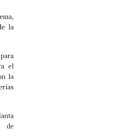
tema,
de la
para
ra el
on la
erías
anta
s de