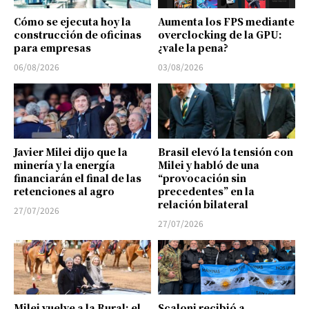
Cómo se ejecuta hoy la
Aumenta los FPS mediante
construcción de oficinas
overclocking de la GPU:
para empresas
¿vale la pena?
06/08/2026
03/08/2026
Javier Milei dijo que la
Brasil elevó la tensión con
minería y la energía
Milei y habló de una
financiarán el final de las
“provocación sin
retenciones al agro
precedentes” en la
relación bilateral
27/07/2026
27/07/2026
Milei vuelve a la Rural: el
Scaloni recibió a