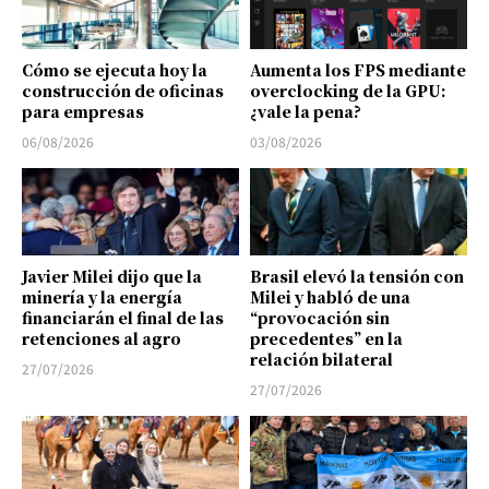
Cómo se ejecuta hoy la
Aumenta los FPS mediante
construcción de oficinas
overclocking de la GPU:
para empresas
¿vale la pena?
06/08/2026
03/08/2026
Javier Milei dijo que la
Brasil elevó la tensión con
minería y la energía
Milei y habló de una
financiarán el final de las
“provocación sin
retenciones al agro
precedentes” en la
relación bilateral
27/07/2026
27/07/2026