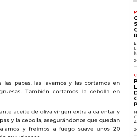
M
S
E
E
j
2
C
os las papas, las lavamos y las cortamos en
L
 gruesas. También cortamos la cebolla en
e aceite de oliva virgen extra a calentar y
N
C
apas y la cebolla, asegurándonos que quedan
A
 Salamos y freímos a fuego suave unos 20
2