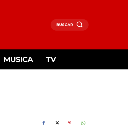
BUSCAR
MUSICA
TV
I6MTAxOSwicG9ydHJhaXQiOnsibWFyZ2luLWJvdHRvbSI6IjIiLCJkaXN
F5IjoiIn0sInBvcnRyYWl0X21heF93aWR0aCI6MTAxOCwicG9ydHJhaXR