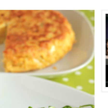
joxMDE5LCJwb3J0cmFpdCI6eyJtYXJnaW4tYm90dG9tIjoiMTIiLCJka
W5kc2NhcGVfbWF4X3dpZHRoIjoxMTQwLCJsYW5kc2NhcGVfbWluX3dpZH
IDEwcHgifQ==»