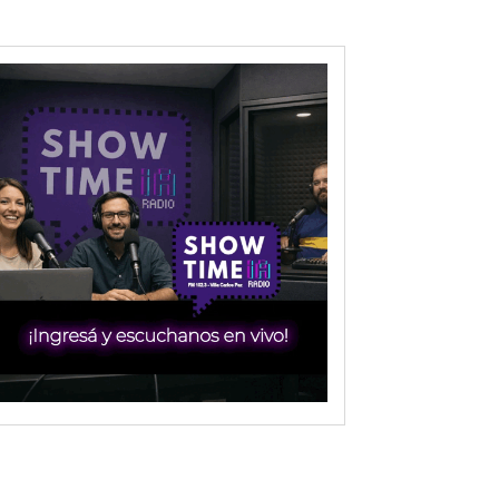
XNwbGF5IjoiIn0sInBvcnRyYWl0X21heF93aWR0aCI6MTAxOCwicG9ydH
RoIjoxMDE5LCJwb3J0cmFpdCI6eyJtYXJnaW4tYm90dG9tIjoiMTIiLC