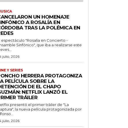
USICA
CANCELARON UN HOMENAJE
INFÓNICO A ROSALÍA EN
CÓRDOBA TRAS LA POLÉMICA EN
REDES
l espectáculo "Rosalía en Concierto -
nsamble Sinfónico", que iba a realizarse este
ueves...
4 julio, 2026
INE Y SERIES
PONCHO HERRERA PROTAGONIZA
A PELÍCULA SOBRE LA
DETENCIÓN DE EL CHAPO
GUZMÁN: NETFLIX LANZÓ EL
PRIMER TRÁILER
etflix presentó el primer tráiler de "La
aptura", la nueva película protagonizada por
lfonso...
4 julio, 2026