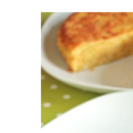
25lIjoiMTEifQ==»
c2NhcGVfbWF4X3dpZHRoIjoxMTQwLCJsYW5kc2NhcGVfbWluX3dpZHRoI
GUiOnsibWFyZ2luLWJvdHRvbSI6IjE1IiwiZGlzcGxheSI6IiJ9LCJsY
IjoiMTIifQ==»
wcHgifQ==»]
iwicG9ydHJhaXQiOiI5cHggMTBweCIsInBob25lIjoiMTFweCAxM3B4