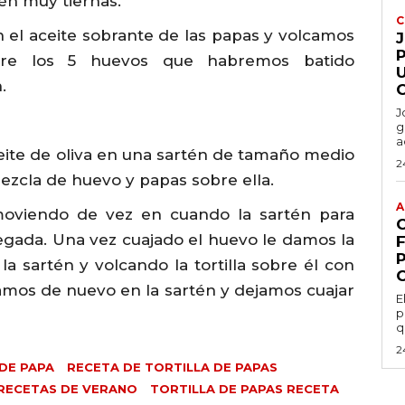
én muy tiernas.
C
 el aceite sobrante de las papas y volcamos
P
bre los 5 huevos que habremos batido
.
J
g
a
ite de oliva en una sartén de tamaño medio
2
ezcla de huevo y papas sobre ella.
A
moviendo de vez en cuando la sartén para
gada. Una vez cuajado el huevo le damos la
a sartén y volcando la tortilla sobre él con
zamos de nuevo en la sartén y dejamos cuajar
E
p
q
2
DE PAPA
RECETA DE TORTILLA DE PAPAS
RECETAS DE VERANO
TORTILLA DE PAPAS RECETA