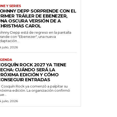
INE Y SERIES
JOHNNY DEPP SORPRENDE CON EL
RIMER TRÁILER DE EBENEZER,
UNA OSCURA VERSIÓN DE A
CHRISTMAS CAROL
ohnny Depp está de regreso en la pantalla
rande con "Ebenezer", una nueva
daptación...
4 julio, 2026
GENDA
COSQUÍN ROCK 2027 YA TIENE
FECHA: CUÁNDO SERÁ LA
PRÓXIMA EDICIÓN Y CÓMO
CONSEGUIR ENTRADAS
l Cosquín Rock ya comenzó a palpitar su
róxima edición. La organización confirmó
ue...
4 julio, 2026