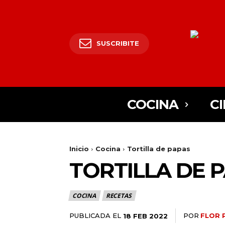
SUSCRIBITE
COCINA
CI
Inicio
Cocina
Tortilla de papas
TORTILLA DE 
25lIjoiMjgifQ==»
SI6eyJtYXJnaW4tYm90dG9tIjoiMyIsImRpc3BsYXkiOiIifSwibGFuZH
COCINA
RECETAS
XBlX21heF93aWR0aCI6MTE0MCwibGFuZHNjYXBlX21pbl93aWR0aCI6M
PUBLICADA EL
POR
FLOR 
18 FEB 2022