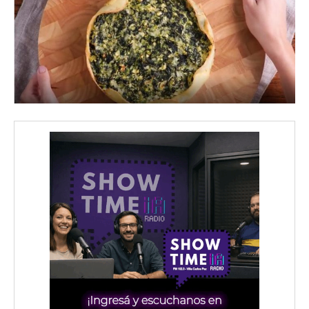
iwicG9ydHJhaXQiOiIxMCIsInBob25lIjoiMTEifQ==»
zcGxheSI6IiJ9LCJsYW5kc2NhcGUiOnsibWFyZ2luLWJvdHRvbSI6IjE1
GF5IjoiIn19″
cG9ydHJhaXQiOiIxMSIsInBob25lIjoiMTIifQ==»
SI6IjExcHggMTNweCAxMHB4IiwicG9ydHJhaXQiOiI5cHggMTBweCI