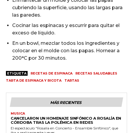
Enmantecar un molde y colocar las papas
cubriendo la superficie, usando las largas para
las paredes.
Cocinar las espinacas y escurrir para quitar el
exceso de líquido.
En un bowl, mezclar todos los ingredientes y
colocar en el molde con las papas. Hornear a
200°C por 30 minutos.
ETIQUETA
RECETAS DE ESPINACA
RECETAS SALUDABLES
TARTA DE ESPINACA Y RICOTA
TARTAS
MÁS RECIENTES
MUSICA
CANCELARON UN HOMENAJE SINFÓNICO A ROSALÍA EN
CÓRDOBA TRAS LA POLÉMICA EN REDES
El espectáculo "Rosalía en Concierto - Ensamble Sinfónico", que
iba a realizarse este jueves...