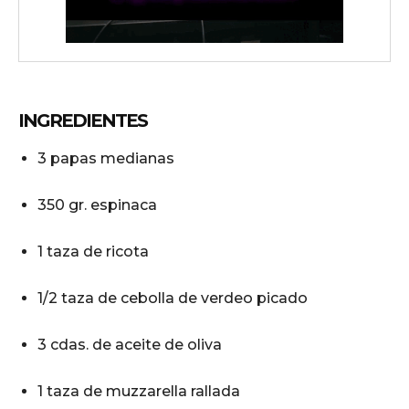
wicG9ydHJhaXQiOiIyNiIsInBob25lIjoiMjgifQ==»
wbGF5IjoiIn0sImxhbmRzY2FwZSI6eyJtYXJnaW4tYm90dG9tIjoiMyIs
INGREDIENTES
3 papas medianas
350 gr. espinaca
1 taza de ricota
iwicG9ydHJhaXQiOiIxMCIsInBob25lIjoiMTEifQ==»
1/2 taza de cebolla de verdeo picado
zcGxheSI6IiJ9LCJsYW5kc2NhcGUiOnsibWFyZ2luLWJvdHRvbSI6IjE1
3 cdas. de aceite de oliva
GF5IjoiIn19″
1 taza de muzzarella rallada