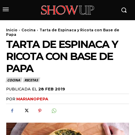
Inicio
Cocina
Tarta de Espinaca y Ricota con Base de
Papa
TARTA DE ESPINACA Y
RICOTA CON BASE DE
PAPA
COCINA
RECETAS
wicG9ydHJhaXQiOiIyNiIsInBob25lIjoiMjgifQ==»
PUBLICADA EL
28 FEB 2019
POR
MARIANOPEPA
wbGF5IjoiIn0sImxhbmRzY2FwZSI6eyJtYXJnaW4tYm90dG9tIjoiMyIs