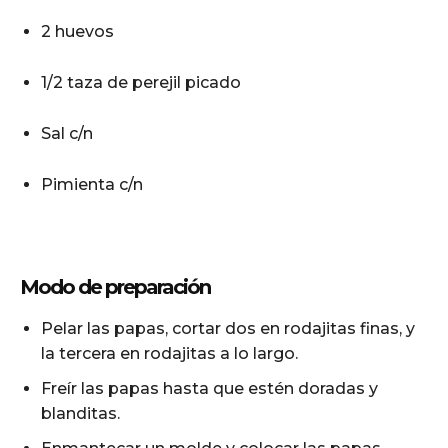
2 huevos
cG9ydHJhaXQiOiIxMSIsInBob25lIjoiMTIifQ==»
1/2 taza de perejil picado
ZSI6IjExcHggMTNweCAxMHB4IiwicG9ydHJhaXQiOiI5cHggMTBweCI
Sal c/n
Pimienta c/n
Modo de preparación
Pelar las papas, cortar dos en rodajitas finas, y
la tercera en rodajitas a lo largo.
Freír las papas hasta que estén doradas y
blanditas.