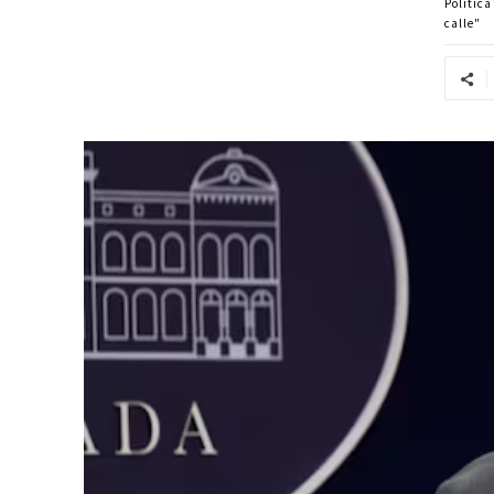
Politic
calle"