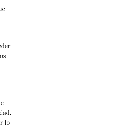
ue
eder
cos
ue
edad.
r lo