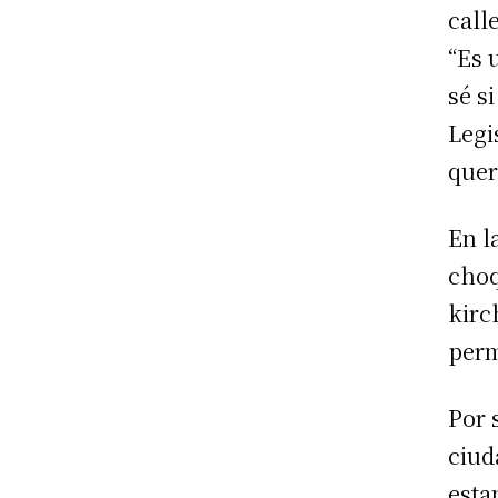
call
“Es 
sé s
Legi
quer
En l
choq
kirc
perm
Por 
ciud
esta