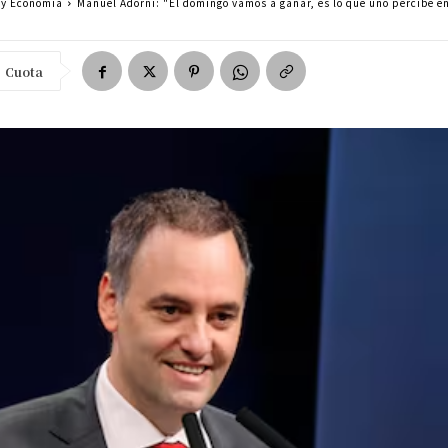
a y Economía
Manuel Adorni: "El domingo vamos a ganar, es lo que uno percibe en
Cuota