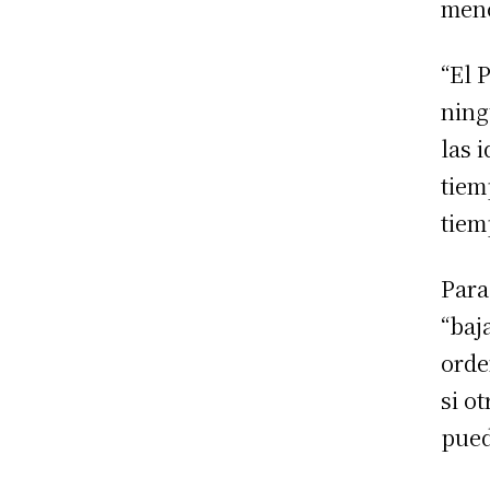
meno
“El 
ning
las 
tiem
tiem
Para
“baj
orde
si o
pued