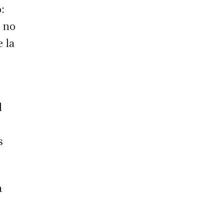
:
, no
e la
l
s
a