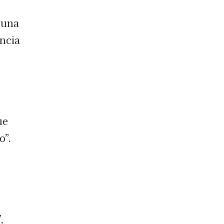
r una
incia
ue
o”.
,