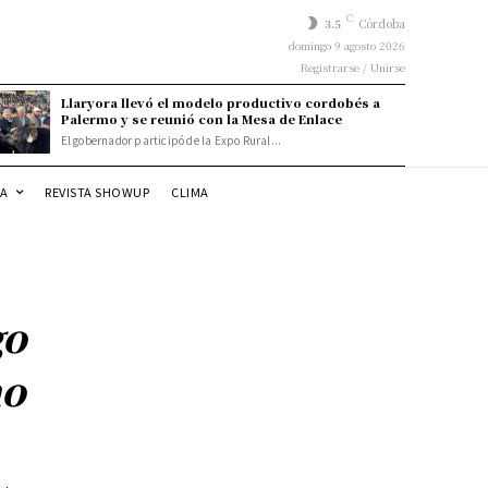
C
3.5
Córdoba
domingo 9 agosto 2026
Registrarse / Unirse
Llaryora llevó el modelo productivo cordobés a
Palermo y se reunió con la Mesa de Enlace
El gobernador participó de la Expo Rural...
DA
REVISTA SHOWUP
CLIMA
go
no