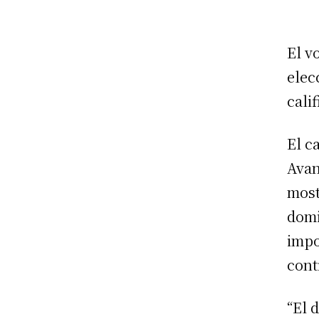
El v
elec
cali
El c
Avan
most
domi
impo
cont
“El 