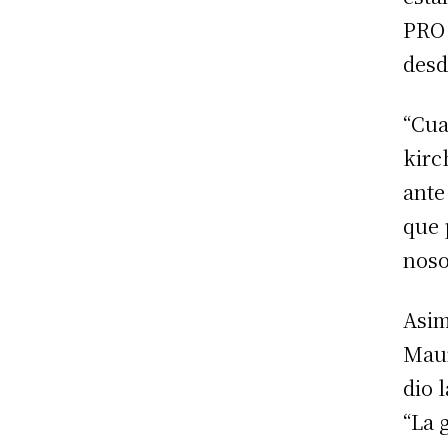
PRO 
desd
“Cua
kirc
ante
que 
noso
Asim
Maur
dio 
“La 