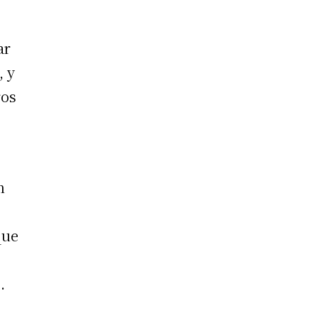
ar
, y
ros
n
que
.