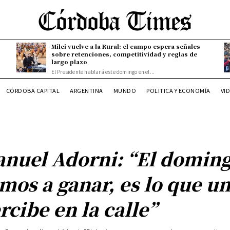
Milei vuelve a la Rural: el campo espera señales
sobre retenciones, competitividad y reglas de
largo plazo
El Presidente hablará este domingo en el...
CÓRDOBA CAPITAL
ARGENTINA
MUNDO
POLITICA Y ECONOMÍA
VI
nuel Adorni: “El domin
mos a ganar, es lo que u
rcibe en la calle”