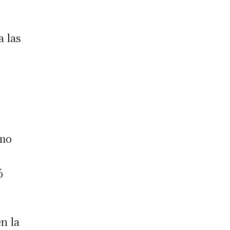
a las
imo
ó
n la