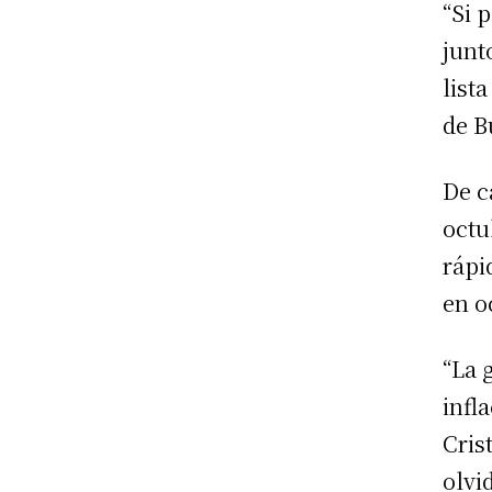
“Si 
junt
list
de B
De c
octu
rápi
en o
“La 
infl
Cris
olvi