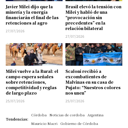
Javier Milei dijo que la
Brasil elevó la tensión con
minería y la energía
Milei y habló de una
financiarán el final de las
“provocación sin
retenciones al agro
precedentes” en la
relación bilateral
27/07/2026
27/07/2026
Milei vuelve a la Rural: el
Scaloni recibió a
campo espera señales
excombatientes de
sobre retenciones,
Malvinas en su casa de
competitividad y reglas
Pujato: “Nuestros colores
de largo plazo
nos unen”
25/07/2026
25/07/2026
Córdoba
Noticias de cordoba
Argentina
Tendencias:
Mauricio Macri
Gobierno de Córdoba