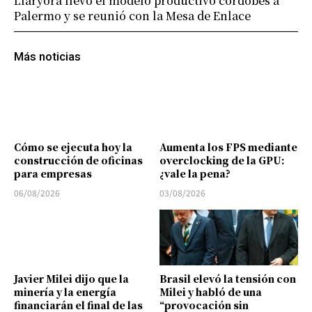
Llaryora llevó el modelo productivo cordobés a
Palermo y se reunió con la Mesa de Enlace
Más noticias
Cómo se ejecuta hoy la
Aumenta los FPS mediante
construcción de oficinas
overclocking de la GPU:
para empresas
¿vale la pena?
06/08/2026
03/08/2026
Javier Milei dijo que la
Brasil elevó la tensión con
minería y la energía
Milei y habló de una
financiarán el final de las
“provocación sin