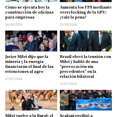
Cómo se ejecuta hoy la
Aumenta los FPS mediante
construcción de oficinas
overclocking de la GPU:
para empresas
¿vale la pena?
06/08/2026
03/08/2026
Javier Milei dijo que la
Brasil elevó la tensión con
minería y la energía
Milei y habló de una
financiarán el final de las
“provocación sin
retenciones al agro
precedentes” en la
relación bilateral
27/07/2026
27/07/2026
Milei vuelve a la Rural: el
Scaloni recibió a