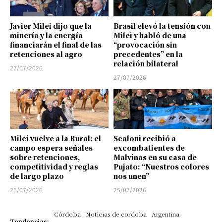
Javier Milei dijo que la
Brasil elevó la tensión con
minería y la energía
Milei y habló de una
financiarán el final de las
“provocación sin
retenciones al agro
precedentes” en la
relación bilateral
27/07/2026
27/07/2026
Milei vuelve a la Rural: el
Scaloni recibió a
campo espera señales
excombatientes de
sobre retenciones,
Malvinas en su casa de
competitividad y reglas
Pujato: “Nuestros colores
de largo plazo
nos unen”
25/07/2026
25/07/2026
Córdoba
Noticias de cordoba
Argentina
Tendencias: