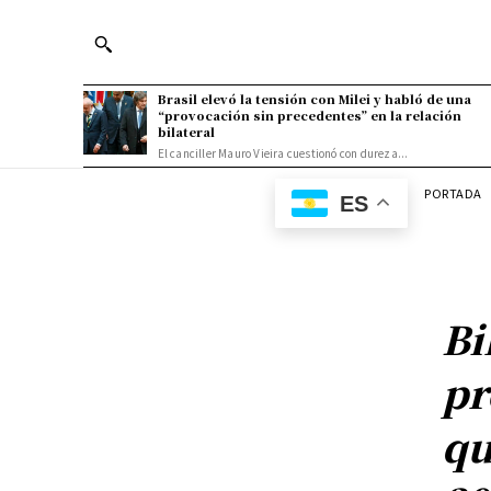
Brasil elevó la tensión con Milei y habló de una
“provocación sin precedentes” en la relación
bilateral
El canciller Mauro Vieira cuestionó con dureza...
PORTADA
ES
Bi
pr
qu