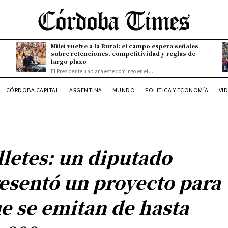
Milei vuelve a la Rural: el campo espera señales
sobre retenciones, competitividad y reglas de
largo plazo
El Presidente hablará este domingo en el...
CÓRDOBA CAPITAL
ARGENTINA
MUNDO
POLITICA Y ECONOMÍA
VI
lletes: un diputado
esentó un proyecto para
e se emitan de hasta