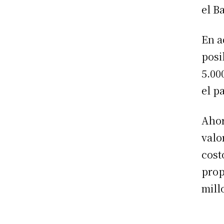
el B
En a
posi
5.00
el pa
Ahor
valo
cost
prop
mill