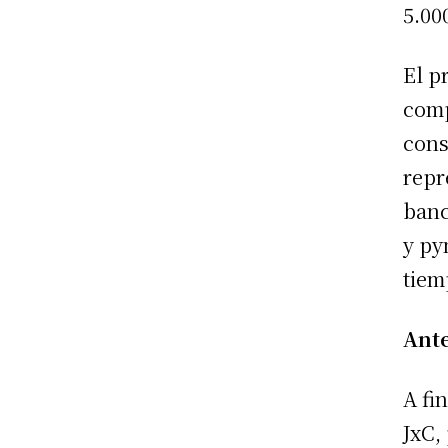
5.00
El p
comp
cons
repr
banc
y py
tiem
Ant
A fi
JxC,