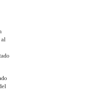
n
 al
stado
ado
del