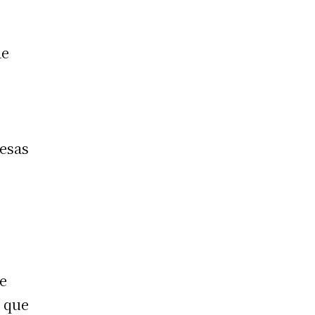
de
resas
de
o que