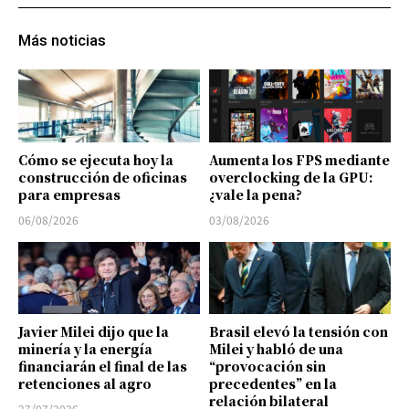
Más noticias
Cómo se ejecuta hoy la
Aumenta los FPS mediante
construcción de oficinas
overclocking de la GPU:
para empresas
¿vale la pena?
06/08/2026
03/08/2026
Javier Milei dijo que la
Brasil elevó la tensión con
minería y la energía
Milei y habló de una
financiarán el final de las
“provocación sin
retenciones al agro
precedentes” en la
relación bilateral
27/07/2026