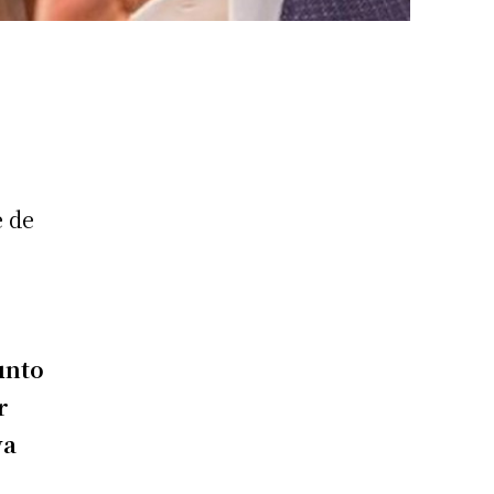
e de
e
unto
r
ya