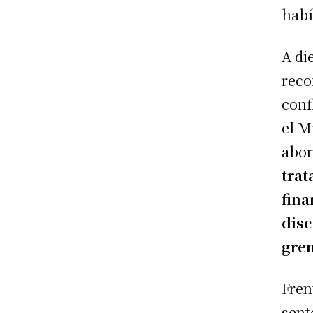
habí
A di
reco
conf
el M
abor
trat
fina
disc
grem
Fren
sent