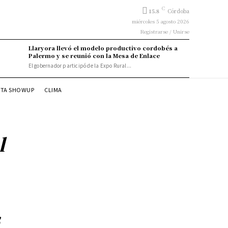
C
15.8
Córdoba
miércoles 5 agosto 2026
Registrarse / Unirse
Llaryora llevó el modelo productivo cordobés a
Palermo y se reunió con la Mesa de Enlace
El gobernador participó de la Expo Rural...
STA SHOWUP
CLIMA
l
s