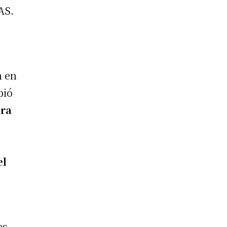
AS.
n en
bió
era
el
es