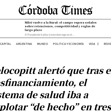
Milei vuelve a la Rural: el campo espera señales
sobre retenciones, competitividad y reglas de
largo plazo
El Presidente hablará este domingo en el...
VIDA
CAPITAL
ARGENTINA
MUNDO
POLITICA Y ECONOMÍA
REVI
locopitt alertó que tras e
sfinanciamiento, el
stema de salud iba a
plotar “de hecho” en tre