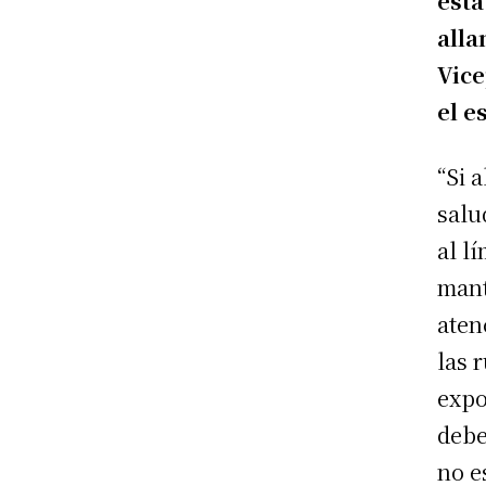
está
alla
Vice
el e
“Si 
salu
al l
mant
aten
las 
expo
debe
no e