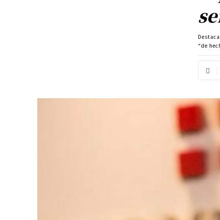
s
Destac
“de hec