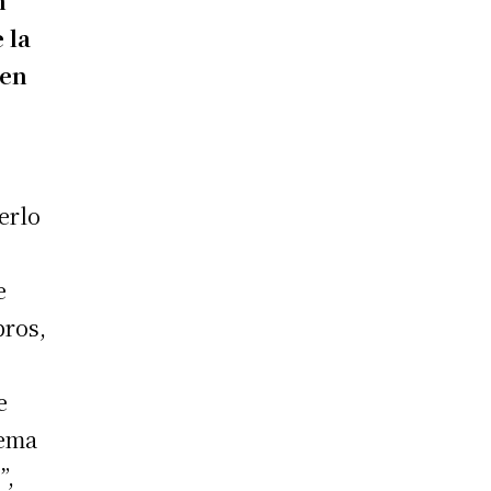
n
 la
 en
erlo
e
bros,
e
tema
”,