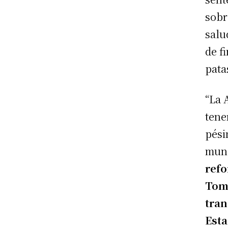
sobr
salu
de f
pata
“La 
tene
pési
mun
refo
Toma
tran
Esta