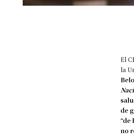
El C
la U
Belo
Nac
salu
de g
“de 
no r