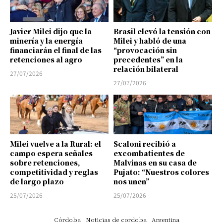
Javier Milei dijo que la
Brasil elevó la tensión con
minería y la energía
Milei y habló de una
financiarán el final de las
“provocación sin
retenciones al agro
precedentes” en la
relación bilateral
27/07/2026
27/07/2026
Milei vuelve a la Rural: el
Scaloni recibió a
campo espera señales
excombatientes de
sobre retenciones,
Malvinas en su casa de
competitividad y reglas
Pujato: “Nuestros colores
de largo plazo
nos unen”
25/07/2026
25/07/2026
Córdoba
Noticias de cordoba
Argentina