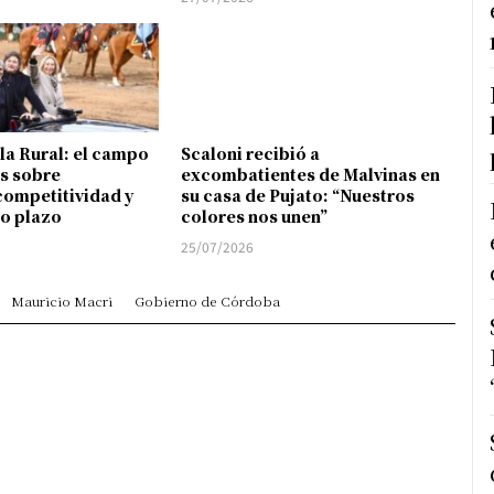
 la Rural: el campo
Scaloni recibió a
s sobre
excombatientes de Malvinas en
competitividad y
su casa de Pujato: “Nuestros
go plazo
colores nos unen”
25/07/2026
Mauricio Macri
Gobierno de Córdoba