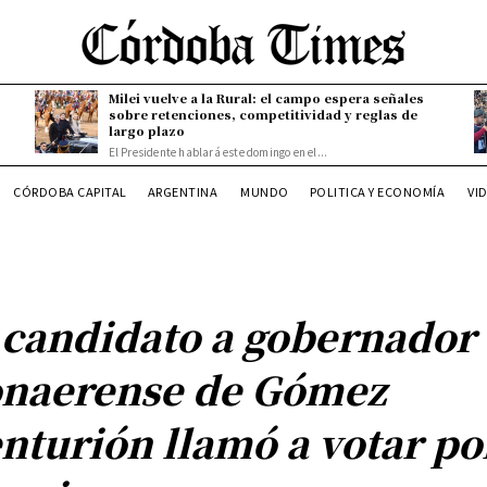
Milei vuelve a la Rural: el campo espera señales
sobre retenciones, competitividad y reglas de
largo plazo
El Presidente hablará este domingo en el...
CÓRDOBA CAPITAL
ARGENTINA
MUNDO
POLITICA Y ECONOMÍA
VI
 candidato a gobernador
naerense de Gómez
nturión llamó a votar po