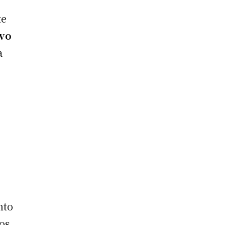
te
vo
a
nto
los