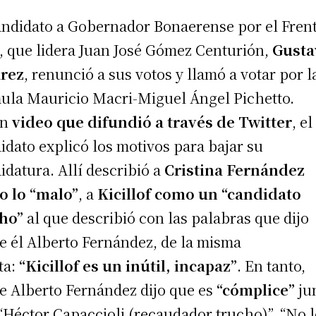
andidato a Gobernador Bonaerense por el Fren
 que lidera Juan José Gómez Centurión,
Gusta
arez
, renunció a sus votos y llamó a votar por l
ula Mauricio Macri-Miguel Ángel Pichetto.
un
video que difundió a través de Twitter
, el
idato explicó los motivos para bajar su
idatura. Allí describió a
Cristina Fernández
 lo “malo”
, a
Kicillof como un “candidato
ho”
al que describió con las palabras que dijo
e él Alberto Fernández, de la misma
ta:
“Kicillof es un inútil, incapaz”
. En tanto,
e Alberto Fernández dijo que es
“cómplice”
ju
“Héctor Capaccioli (recaudador trucho)”. “No 