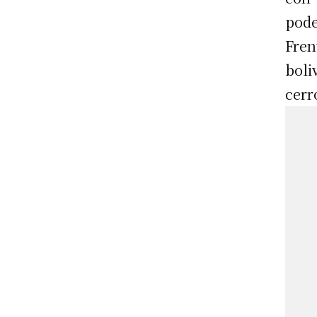
pode
Fren
boli
cerr