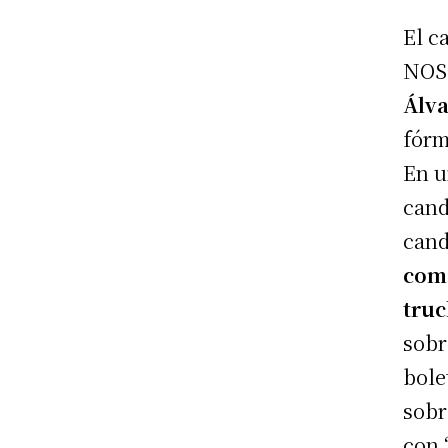
El c
NOS,
Álv
fórm
En 
cand
cand
como
truc
sobr
bole
sobr
con 