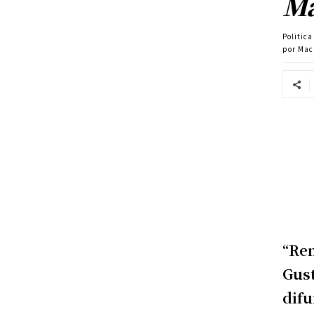
Ma
Politic
por Mac
“Ren
Gust
difu