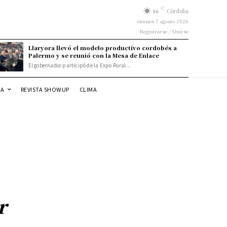
C
16
Córdoba
viernes 7 agosto 2026
Registrarse / Unirse
Llaryora llevó el modelo productivo cordobés a
Palermo y se reunió con la Mesa de Enlace
El gobernador participó de la Expo Rural...
DA
REVISTA SHOWUP
CLIMA
r