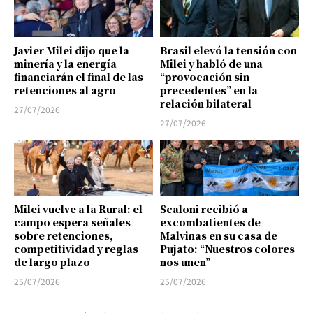
Javier Milei dijo que la
Brasil elevó la tensión con
minería y la energía
Milei y habló de una
financiarán el final de las
“provocación sin
retenciones al agro
precedentes” en la
relación bilateral
27/07/2026
27/07/2026
Milei vuelve a la Rural: el
Scaloni recibió a
campo espera señales
excombatientes de
sobre retenciones,
Malvinas en su casa de
competitividad y reglas
Pujato: “Nuestros colores
de largo plazo
nos unen”
25/07/2026
25/07/2026