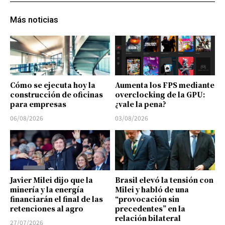
Más noticias
Cómo se ejecuta hoy la
Aumenta los FPS mediante
construcción de oficinas
overclocking de la GPU:
para empresas
¿vale la pena?
06/08/2026
03/08/2026
Javier Milei dijo que la
Brasil elevó la tensión con
minería y la energía
Milei y habló de una
financiarán el final de las
“provocación sin
retenciones al agro
precedentes” en la
relación bilateral
27/07/2026