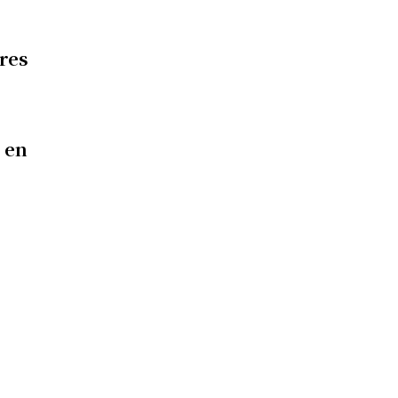
ores
 en