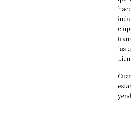
hace
indu
empi
tran
las 
bien
Cuan
esta
yend