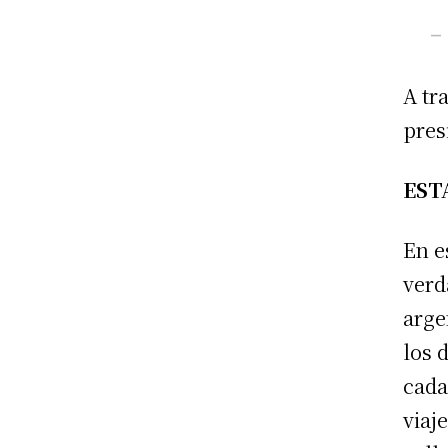
— 
A tr
pres
EST
En e
verd
arge
los 
cada
viaj