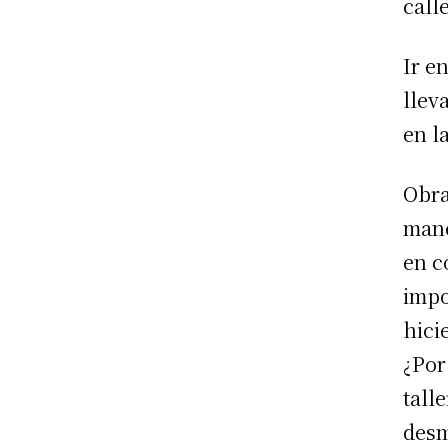
call
Ir e
llev
en l
Obra
mane
en c
impo
hici
¿Por
tall
desm