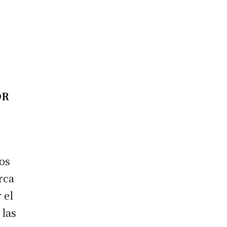
OR
dos
rca
 el
 las