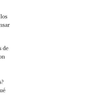
 los
ensar
s de
ron
s?
qué