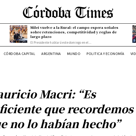
Milei vuelve a la Rural: el campo espera señales
sobre retenciones, competitividad y reglas de
largo plazo
El Presidente hablará este domingo en el...
CÓRDOBA CAPITAL
ARGENTINA
MUNDO
POLITICA Y ECONOMÍA
VI
uricio Macri: “Es
ficiente que recordemos
e no lo habían hecho”