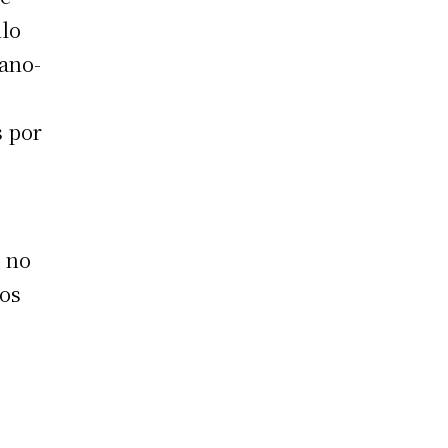
llo
mano-
s por
, no
mos