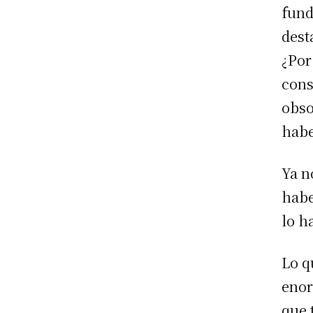
fund
dest
¿Por
cons
obso
habe
Ya n
habe
lo h
Lo q
enor
que 