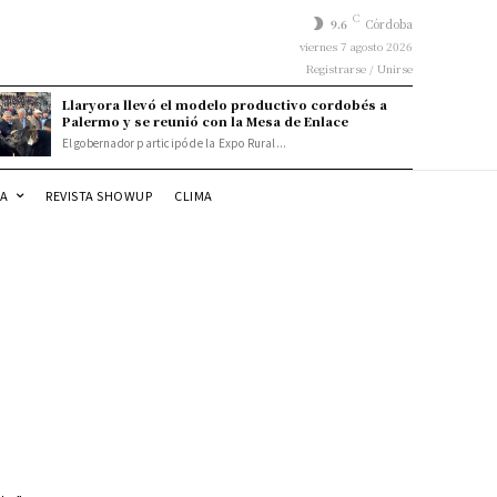
C
9.6
Córdoba
viernes 7 agosto 2026
Registrarse / Unirse
Llaryora llevó el modelo productivo cordobés a
Palermo y se reunió con la Mesa de Enlace
El gobernador participó de la Expo Rural...
DA
REVISTA SHOWUP
CLIMA