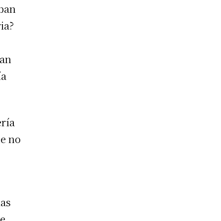
aban
ia?
ban
ía
ería
ue no
las
ue