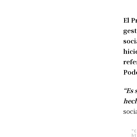
El P
gest
soci
hici
refe
Pode
“Es 
hec
soci
"C
ht