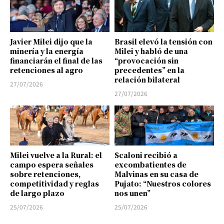
Javier Milei dijo que la
Brasil elevó la tensión con
minería y la energía
Milei y habló de una
financiarán el final de las
“provocación sin
retenciones al agro
precedentes” en la
relación bilateral
27/07/2026
27/07/2026
Milei vuelve a la Rural: el
Scaloni recibió a
campo espera señales
excombatientes de
sobre retenciones,
Malvinas en su casa de
competitividad y reglas
Pujato: “Nuestros colores
de largo plazo
nos unen”
25/07/2026
25/07/2026