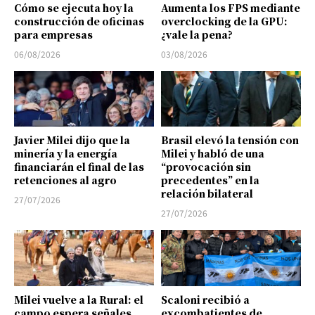
Cómo se ejecuta hoy la
Aumenta los FPS mediante
construcción de oficinas
overclocking de la GPU:
para empresas
¿vale la pena?
06/08/2026
03/08/2026
Javier Milei dijo que la
Brasil elevó la tensión con
minería y la energía
Milei y habló de una
financiarán el final de las
“provocación sin
retenciones al agro
precedentes” en la
relación bilateral
27/07/2026
27/07/2026
Milei vuelve a la Rural: el
Scaloni recibió a
campo espera señales
excombatientes de