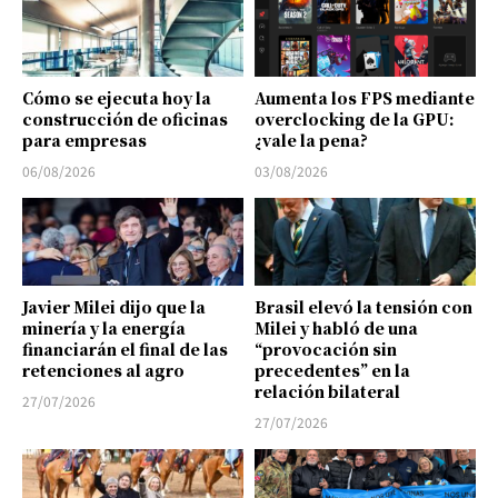
Cómo se ejecuta hoy la
Aumenta los FPS mediante
construcción de oficinas
overclocking de la GPU:
para empresas
¿vale la pena?
06/08/2026
03/08/2026
Javier Milei dijo que la
Brasil elevó la tensión con
minería y la energía
Milei y habló de una
financiarán el final de las
“provocación sin
retenciones al agro
precedentes” en la
relación bilateral
27/07/2026
27/07/2026