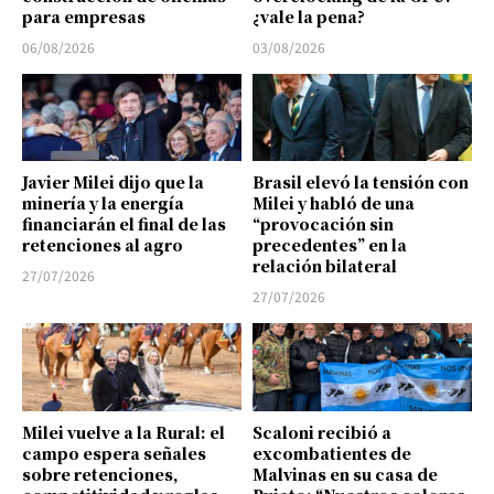
para empresas
¿vale la pena?
06/08/2026
03/08/2026
Javier Milei dijo que la
Brasil elevó la tensión con
minería y la energía
Milei y habló de una
financiarán el final de las
“provocación sin
retenciones al agro
precedentes” en la
relación bilateral
27/07/2026
27/07/2026
Milei vuelve a la Rural: el
Scaloni recibió a
campo espera señales
excombatientes de
sobre retenciones,
Malvinas en su casa de