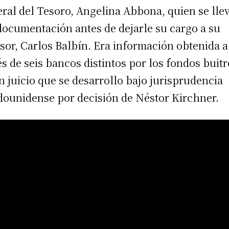
ral del Tesoro, Angelina Abbona, quien se lle
documentación antes de dejarle su cargo a su
sor, Carlos Balbín. Era información obtenida a
és de seis bancos distintos por los fondos buitr
n juicio que se desarrollo bajo jurisprudencia
dounidense por decisión de Néstor Kirchner.