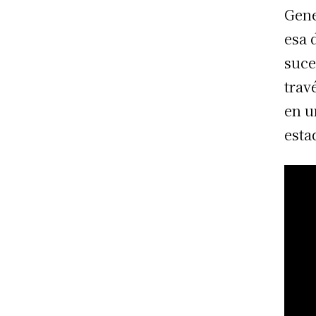
Gene
esa 
suce
trav
en u
esta