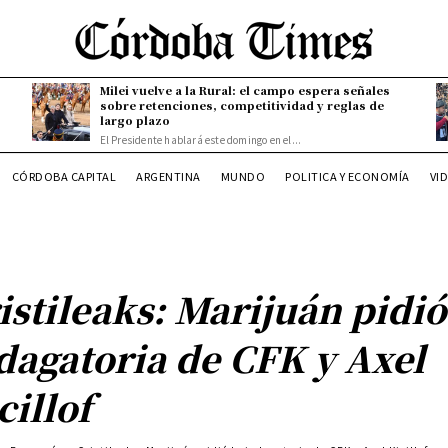
Milei vuelve a la Rural: el campo espera señales
sobre retenciones, competitividad y reglas de
largo plazo
El Presidente hablará este domingo en el...
CÓRDOBA CAPITAL
ARGENTINA
MUNDO
POLITICA Y ECONOMÍA
VI
istileaks: Marijuán pidió
dagatoria de CFK y Axel
cillof