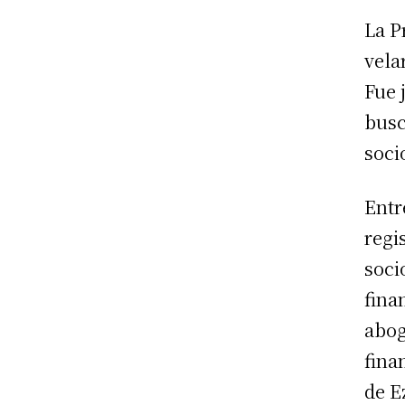
La P
vela
Fue 
busc
soci
Entr
regi
soci
fina
abog
fina
de E