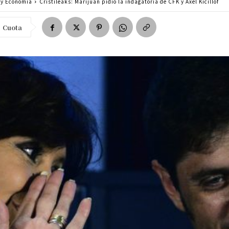
a y Economía
Cristileaks: Marijuán pidió la indagatoria de CFK y Axel Kicillof
Cuota