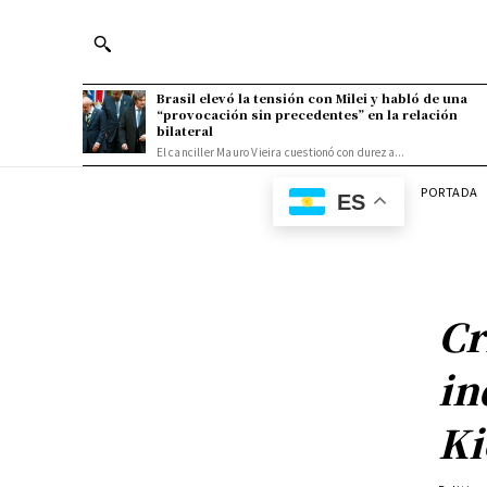
Brasil elevó la tensión con Milei y habló de una
“provocación sin precedentes” en la relación
bilateral
El canciller Mauro Vieira cuestionó con dureza...
PORTADA
ES
Cr
in
Ki