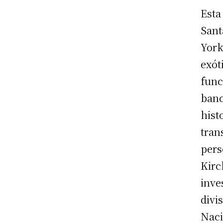
Esta
Sant
York
exót
func
banc
hist
tran
pers
Kirc
inve
divi
Naci