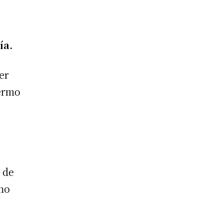
ía.
er
lermo
 de
omo