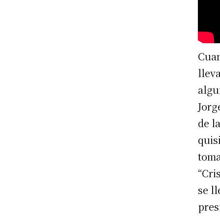
Cuan
llev
algu
Jorg
de l
quis
toma
“Cri
se l
pres