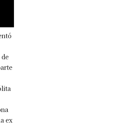
entó
 de
parte
lita
ona
la ex