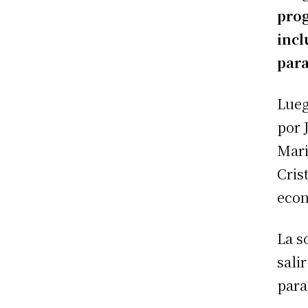
prog
incl
para
Lueg
por 
Mari
Cris
econ
La s
sali
para