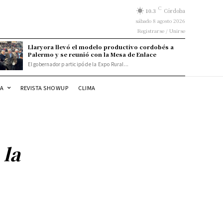
C
10.3
Córdoba
sábado 8 agosto 2026
Registrarse / Unirse
Llaryora llevó el modelo productivo cordobés a
Palermo y se reunió con la Mesa de Enlace
El gobernador participó de la Expo Rural...
DA
REVISTA SHOWUP
CLIMA
 la