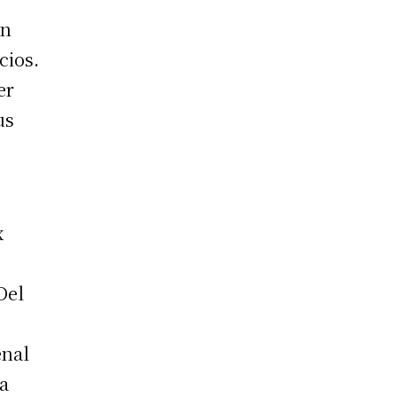
en
cios.
er
us
x
Del
enal
sa