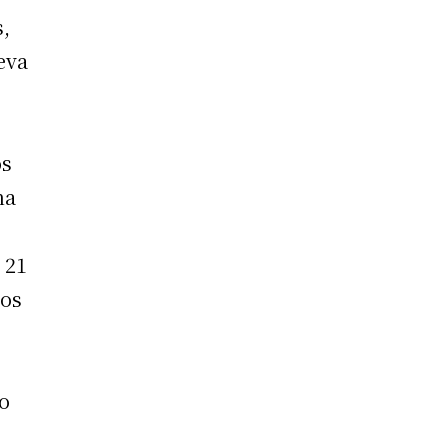
s,
eva
os
na
 21
los
do