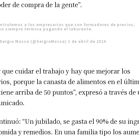
oder de compra de la gente”.
ntrolemos a los empresarios que son formadores de precios,
no siempre termina pagando el laburante.
Sergio Massa (@SergioMassa)
1 de abril de 2016
 que cuidar el trabajo y hay que mejorar los
rios, porque la canasta de alimentos en el últi
tiene arriba de 50 puntos”, expresó a través de
unicado.
ntinuó: “Un jubilado, se gasta el 90% de su ing
omida y remedios. En una familia tipo los aum