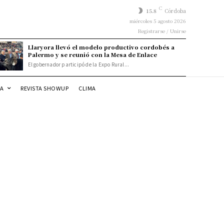
C
15.8
Córdoba
miércoles 5 agosto 2026
Registrarse / Unirse
Llaryora llevó el modelo productivo cordobés a
Palermo y se reunió con la Mesa de Enlace
El gobernador participó de la Expo Rural...
DA
REVISTA SHOWUP
CLIMA