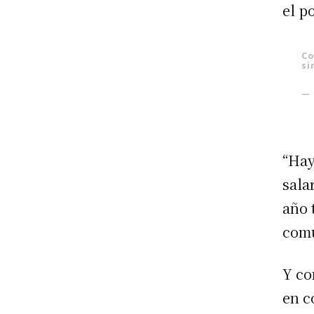
el p
Co
si
— 
“Hay
sala
año 
com
Y co
en c