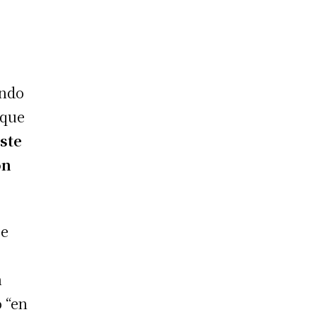
undo
 que
ste
on
se
n
o “en