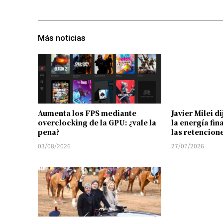
Más noticias
Aumenta los FPS mediante
Javier Milei d
overclocking de la GPU: ¿vale la
la energía fin
pena?
las retencion
03/08/2026
27/07/2026