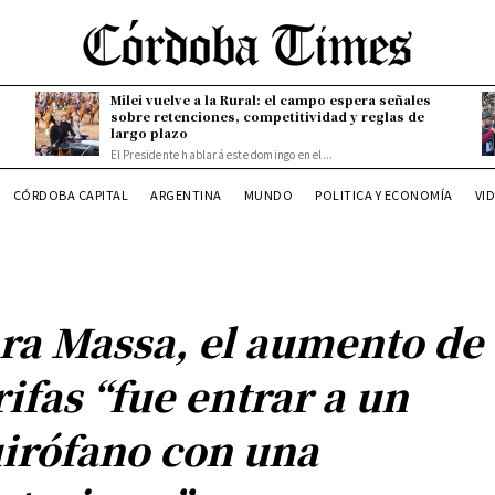
Milei vuelve a la Rural: el campo espera señales
sobre retenciones, competitividad y reglas de
largo plazo
El Presidente hablará este domingo en el...
CÓRDOBA CAPITAL
ARGENTINA
MUNDO
POLITICA Y ECONOMÍA
VI
ra Massa, el aumento de
rifas “fue entrar a un
irófano con una