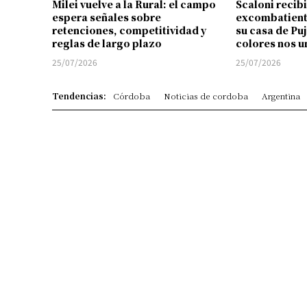
Milei vuelve a la Rural: el campo
Scaloni recibi
espera señales sobre
excombatient
retenciones, competitividad y
su casa de Pu
reglas de largo plazo
colores nos u
25/07/2026
25/07/2026
Tendencias:
Córdoba
Noticias de cordoba
Argentina