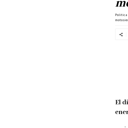
mo
Politic
motosie
El d
ener