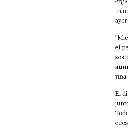
ergi
tran
ayer
“Mie
el p
sost
aume
una
El d
junt
Todo
cues