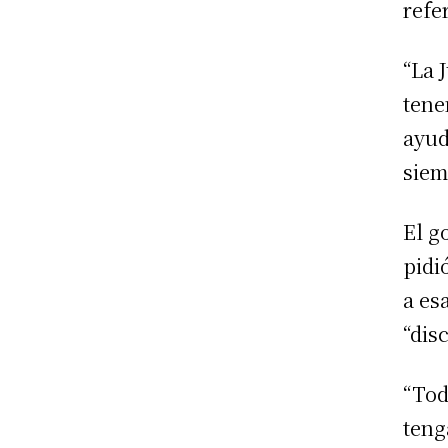
refe
“La 
tene
ayud
siem
El g
pidi
a es
“dis
“Tod
teng