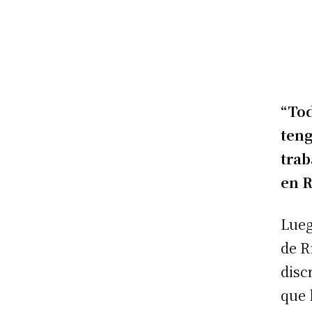
“Tod
ten
trab
en R
Lueg
de R
disc
que 