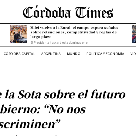
Milei vuelve a la Rural: el campo espera señales
sobre retenciones, competitividad y reglas de
largo plazo
El Presidente hablará este domingo en el...
CÓRDOBA CAPITAL
ARGENTINA
MUNDO
POLITICA Y ECONOMÍA
VI
 la Sota sobre el futuro
bierno: “No nos
scriminen”