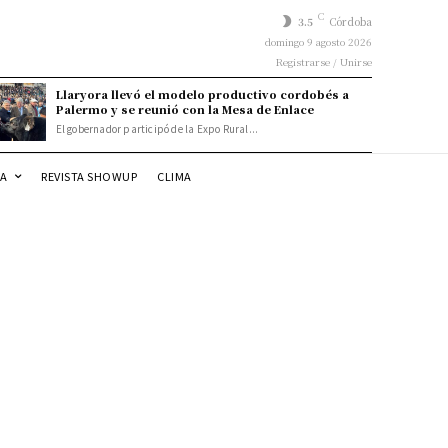
C
3.5
Córdoba
domingo 9 agosto 2026
Registrarse / Unirse
Llaryora llevó el modelo productivo cordobés a
Palermo y se reunió con la Mesa de Enlace
El gobernador participó de la Expo Rural...
DA
REVISTA SHOWUP
CLIMA