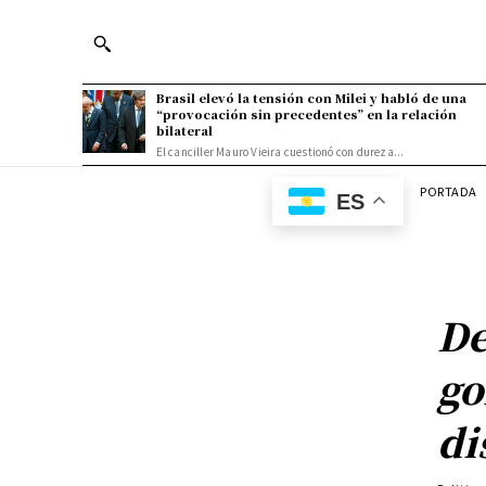
Brasil elevó la tensión con Milei y habló de una
“provocación sin precedentes” en la relación
bilateral
El canciller Mauro Vieira cuestionó con dureza...
PORTADA
ES
De
go
di