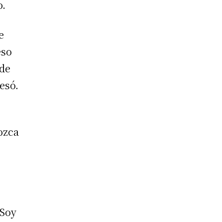
o.
e
eso
 de
esó.
ozca
 Soy