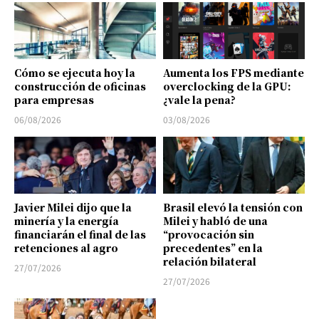
Cómo se ejecuta hoy la
Aumenta los FPS mediante
construcción de oficinas
overclocking de la GPU:
para empresas
¿vale la pena?
06/08/2026
03/08/2026
Javier Milei dijo que la
Brasil elevó la tensión con
minería y la energía
Milei y habló de una
financiarán el final de las
“provocación sin
retenciones al agro
precedentes” en la
relación bilateral
27/07/2026
27/07/2026