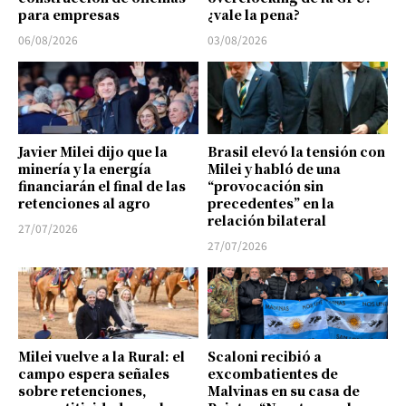
para empresas
¿vale la pena?
06/08/2026
03/08/2026
Javier Milei dijo que la
Brasil elevó la tensión con
minería y la energía
Milei y habló de una
financiarán el final de las
“provocación sin
retenciones al agro
precedentes” en la
relación bilateral
27/07/2026
27/07/2026
Milei vuelve a la Rural: el
Scaloni recibió a
campo espera señales
excombatientes de
sobre retenciones,
Malvinas en su casa de